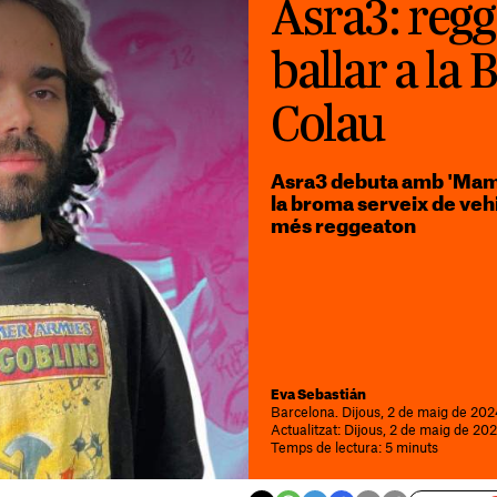
Asra3: reg
ballar a la
Colau
Asra3 debuta amb 'Mami 
la broma serveix de veh
més reggeaton
Eva Sebastián
Barcelona. Dijous, 2 de maig de 202
Actualitzat: Dijous, 2 de maig de 202
Temps de lectura: 5 minuts