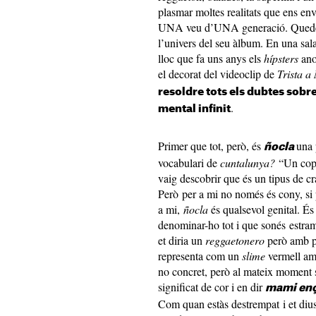
plasmar moltes realitats que ens env
UNA veu d’UNA generació. Quedem 
l’univers del seu àlbum. En una sal
lloc que fa uns anys els
hípsters
an
el decorat del videoclip de
Trista 
resoldre tots els dubtes sob
.
mental infinit
Primer que tot, però, és
una 
ñocla
vocabulari de
cuntalunya?
“Un cop j
vaig descobrir que és un tipus de cr
Però per a mi no només és cony, si 
a mi,
ñocla
és qualsevol genital. É
denominar-ho tot i que sonés estram
et diria un
reggaetonero
però amb 
representa com un
slime
vermell am
no concret, però al mateix moment
significat de cor i en dir
mami enç
Com quan estàs destrempat i et diu