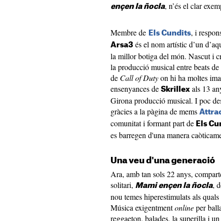
, n’és el clar exem
ençen la ñocla
Membre de
, i respon
Els Cundits
és el nom artístic d’un d’aq
Arsa3
la millor botiga del món. Nascut i 
la producció musical entre beats
de
Call of Duty
on hi ha moltes ima
ensenyances de
als 13 any
Skrillex
Girona producció musical. I poc desp
gràcies a la pàgina de mems
Attra
comunitat i formant part de
Els Cu
es barregen d'una manera caòticame
Una veu d'una generació
Ara, amb tan sols 22 anys, comparte
solitari,
, 
Mami ençen la ñocla
nou temes hiperestimulats als quals 
Música exigentment
online
per ball
reggaeton, balades, la superilla i u