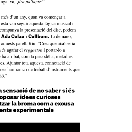
vinga, va,
¡tira pa’lante!
”
fa més d’un any, quan va començar a
resta van seguir aquesta lògica musical i
 acompanya la presentació del disc, podem
é
i
Li demano,
Ada Colau
Collboni.
a aquests parell. Riu. “Crec que això seria
m és agafar el
reggaeton
i portar-lo a
 ha arribat, com la psicodèlia, melodies
ies. Ajuntar tota aquesta connotació de
més harmònic i de treball d’instruments que
ió.”
 sensació de no saber si és
Proposar idees curioses
tzar la broma com a excusa
ments experimentals