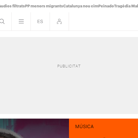
udios filtrats
PP menors migrants
Catalunya nou cim
Peinado
Tragèdia Ma
MÚSICA