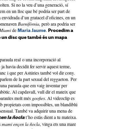
olten. Si no la veu d’una generació, sí
en un lloc que bé podria ser part de
a envidrada d’un gratacel d’oficines, en un
omenaven
Barnifòrnia,
però ara podria ser
a Miami
de
.
Maria Jaume
Procedim a
re un disc que també és un mapa
paraula real o una incorporació al
a havia decidit fer servir aquest terme,
anc i que per Astúries també vol dir cony.
parlem de la part sexual del reggaeton. Per
s una paraula que em vaig inventar per
bòtic. Al capdavall, vull dir el mateix que
paraules molt més
goofies
. Al videoclip es
b propietats com impossibles, un blandiblú
 sensual. També va adquirir una mena de
t’ho estàs dient a tu mateixa.
en la ñocla
s
mami ençen la ñocla
, vinga ets una mare