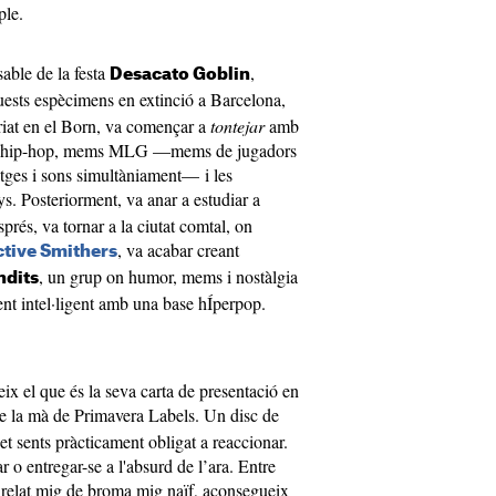
ple.
sable de la festa
,
Desacato Goblin
uests espècimens en extinció a Barcelona,
criat en el Born, va començar a
tontejar
amb
 de hip-hop, mems MLG —mems de jugadors
tges i sons simultàniament— i les
s. Posteriorment, va anar a estudiar a
rés, va tornar a la ciutat comtal, on
, va acabar creant
ctive Smithers
, un grup on humor, mems i nostàlgia
ndits
nt intel·ligent amb una base hÍperpop.
ix el que és la seva carta de presentació en
de la mà de Primavera Labels. Un disc de
et sents pràcticament obligat a reaccionar.
ar o entregar-se a l'absurd de l’ara. Entre
n relat mig de broma mig naïf, aconsegueix