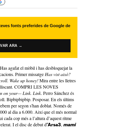
 teves fonts preferides de Google de
IVAR ARA →
 Has agafat el mòbil i has desbloquejat la
cacions
.
Primer missatge
Has vist això?
croll
.
Wake up honey!
Mira entre les lletres
t lliscant. COMPRI LES NOVES
in on your— Link. Link
. Perro Sánchez és
oll. Bipbipbipbip. Posposar. En els últims
e rebem per segon s'han doblat. Només de
3.000 al dia a 6.000. Així que el més normal
ui cada cop més a l’altura d’aquest ritme
celerat. I el disc de debut d
,
’Arsa3
mami