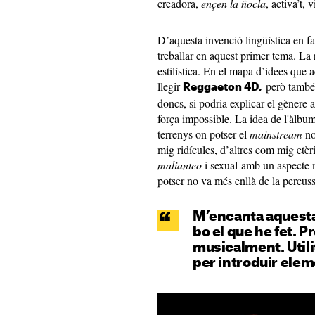
creadora,
ençen la
ñocla
, activa’t, 
D’aquesta invenció lingüística en 
treballar en aquest primer tema. La 
estilística. En el mapa d’idees que
llegir
però tamb
Reggaeton 4D,
doncs, si podria explicar el gènere 
força impossible. La idea de l'àlbu
terrenys on potser el
mainstream
no
mig ridícules, d’altres com mig etèr
malianteo
i sexual amb un aspecte 
potser no va més enllà de la percuss
M’encanta aquesta
bo el que he fet. 
musicalment. Utili
per introduir ele