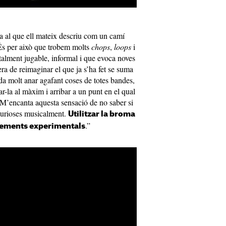
ma al que ell mateix descriu com un camí
 És per això que trobem molts
chops
,
loops
i
alment jugable, informal i que evoca noves
ra de reimaginar el que ja s’ha fet se suma
a molt anar agafant coses de totes bandes,
ar-la al màxim i arribar a un punt en el qual
M’encanta aquesta sensació de no saber si
 curioses musicalment.
Utilitzar la broma
.”
elements experimentals