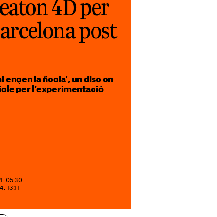
geaton 4D per
 Barcelona post
ençen la ñocla', un disc on
icle per l’experimentació
4. 05:30
4. 13:11