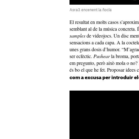
Asra3 encenent la ñocla
El resultat en molts casos s’aproxi
semblant al de la música concreta.
samples
de videojocs. Un disc ment
sensacions a cada capa. A la coctele
unes grans dosis d’humor.
“M’agrad
ser eclèctic.
Pushear
la broma, port
em pregunto, però això mola o no? 
és bo el que he fet. Proposar idees
com a excusa per introduir 