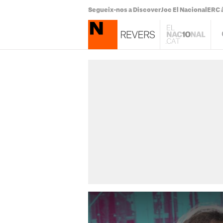
Segueix-nos a Discover
Joc El Nacional
ERC à