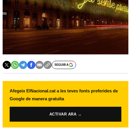
SEGUIR A
Afegeix ElNacional.cat a les teves fonts preferides de
Google de manera gratuïta
ACTIVAR ARA →