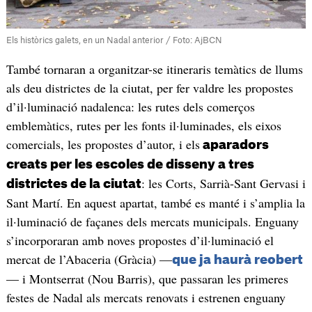
Els històrics galets, en un Nadal anterior / Foto: AjBCN
També tornaran a organitzar-se itineraris temàtics de llums
als deu districtes de la ciutat, per fer valdre les propostes
d’il·luminació nadalenca: les rutes dels comerços
emblemàtics, rutes per les fonts il·luminades, els eixos
comercials, les propostes d’autor, i els
aparadors
creats per les escoles de disseny a tres
: les Corts, Sarrià-Sant Gervasi i
districtes de la ciutat
Sant Martí. En aquest apartat, també es manté i s’amplia la
il·luminació de façanes dels mercats municipals. Enguany
s’incorporaran amb noves propostes d’il·luminació el
mercat de l’Abaceria (Gràcia) —
que ja haurà reobert
— i Montserrat (Nou Barris), que passaran les primeres
festes de Nadal als mercats renovats i estrenen enguany