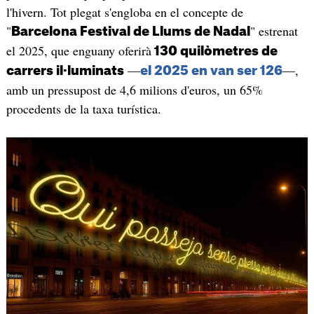
l'hivern. Tot plegat s'engloba en el concepte de
"
" estrenat
Barcelona Festival de Llums de Nadal
el 2025, que enguany oferirà
130 quilòmetres de
—
—,
carrers il·luminats
el 2025 en van ser 126
amb un pressupost de 4,6 milions d'euros, un 65%
procedents de la taxa turística.