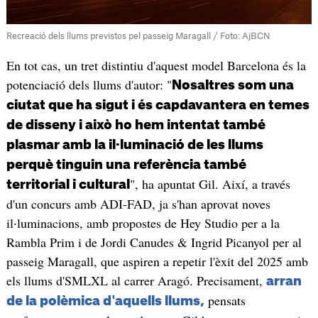
Recreació dels llums previstos pel passeig Maragall / Foto: AjBCN
En tot cas, un tret distintiu d'aquest model Barcelona és la
potenciació dels llums d'autor: "
Nosaltres som una
ciutat que ha sigut i és capdavantera en temes
de disseny i això ho hem intentat també
plasmar amb la il·luminació de les llums
perquè tinguin una referència també
", ha apuntat Gil. Així, a través
territorial i cultural
d'un concurs amb ADI-FAD, ja s'han aprovat noves
il·luminacions, amb propostes de Hey Studio per a la
Rambla Prim i de Jordi Canudes & Ingrid Picanyol per al
passeig Maragall, que aspiren a repetir l'èxit del 2025 amb
els llums d'SMLXL al carrer Aragó. Precisament,
arran
pensats
de la polèmica d'aquells llums,