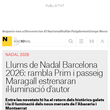
Segueix-nos a Discover
Joc El Nacional
Rufián Puigdemont
Jorge Messi
NADAL 2026
Llums de Nadal Barcelona
2026: rambla Prim i passeig
Maragall estrenaran
il·luminació d'autor
Entre les novetats hi ha el retorn dels històrics galets
i la il·luminació dels nous mercats de l'Abaceria i
Montserrat