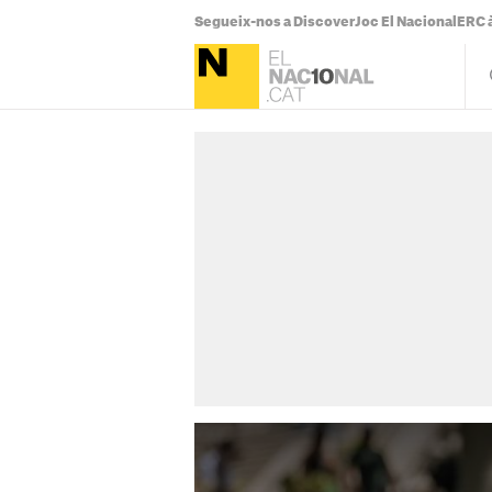
Segueix-nos a Discover
Joc El Nacional
ERC à