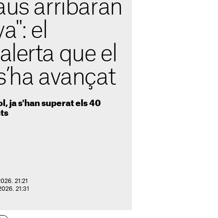
aus arribaran
a": el
lerta que el
s’ha avançat
l, ja s'han superat els 40
nts
2026. 21:21
 2026. 21:31