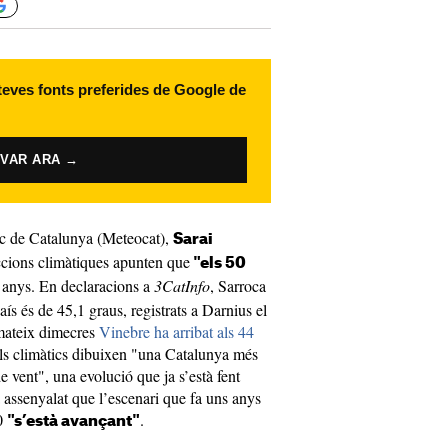
 teves fonts preferides de Google de
IVAR ARA →
ic de Catalunya (Meteocat),
Sarai
eccions climàtiques apunten que
"els 50
 anys. En declaracions a
3CatInfo
, Sarroca
aís és de 45,1 graus, registrats a Darnius el
 mateix dimecres
Vinebre ha arribat als 44
els climàtics dibuixen "una Catalunya més
 vent", una evolució que ja s’està fent
a assenyalat que l’escenari que fa uns anys
30
.
"s’està avançant"