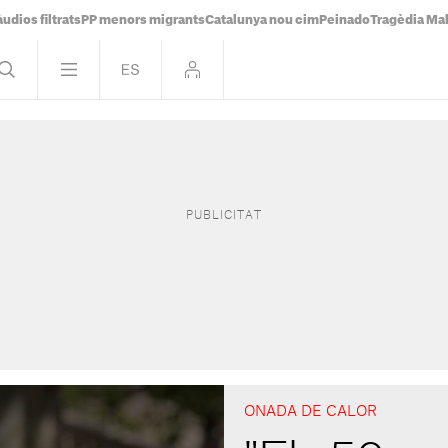
udios filtrats
PP menors migrants
Catalunya nou cim
Peinado
Tragèdia Ma
ONADA DE CALOR