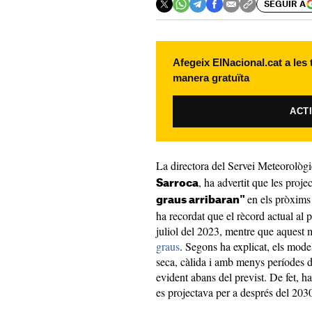
SEGUIR A
Afegeix ElNacional.cat a les
manera gratuïta
ACT
La directora del Servei Meteorològ
, ha advertit que les proj
Sarroca
en els pròxims
graus arribaran"
ha recordat que el rècord actual al p
juliol del 2023, mentre que aquest
graus
. Segons ha explicat, els mod
seca, càlida i amb menys períodes de
evident abans del previst. De fet, h
es projectava per a després del 20