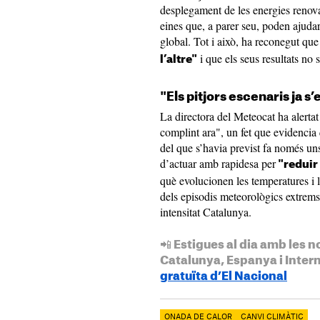
desplegament de les energies renovab
eines que, a parer seu, poden ajudar
global. Tot i això, ha reconegut que
i que els seus resultats no
l’altre"
"Els pitjors escenaris ja s
La directora del Meteocat ha alertat 
complint ara", un fet que evidencia
del que s’havia previst fa només uns 
d’actuar amb rapidesa per
"reduir 
què evolucionen les temperatures i li
dels episodis meteorològics extrem
intensitat Catalunya.
📲 Estigues al dia amb les n
Catalunya, Espanya i Inter
gratuïta d’El Nacional
ONADA DE CALOR
CANVI CLIMÀTIC