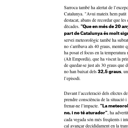
Sarroca també ha alertat de l’excepc
Catalunya. "Avui mateix hem patit 
destacat, abans de recordar que le
dècades.
"Que en més de 20 any
part de Catalunya és molt sig
servei meteorològic també ha subratl
no s’arribava als 40 graus, mentre 
ha posat el focus en la temperatur
(Alt Empordà), que ha viscut la pri
de quedar-se just als 30 graus que 
no han baixat dels
, u
32,5 graus
l’episodi.
Davant l’acceleració dels efectes de
prendre consciència de la situació 
frenar-ne l’impacte.
"La meteorolo
, ha adverti
no, i no té aturador"
cada vegada són més freqüents i int
cal avançar decididament en la tra