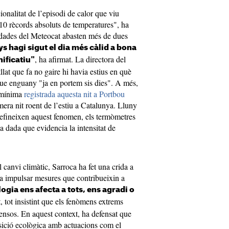
ionalitat de l’episodi de calor que viu
10 rècords absoluts de temperatures", ha
s dades del Meteocat abasten més de dues
s hagi sigut el dia més càlid a bona
, ha afirmat. La directora del
nificatiu"
lat que fa no gaire hi havia estius en què
que enguany "ja en portem sis dies". A més,
a mínima
registrada aquesta nit a Portbou
mera nit roent de l’estiu a Catalunya. Lluny
defineixen aquest fenomen, els termòmetres
na dada que evidencia la intensitat de
l canvi climàtic, Sarroca ha fet una crida a
i a impulsar mesures que contribueixin a
gia ens afecta a tots, ens agradi o
t, tot insistint que els fenòmens extrems
ensos. En aquest context, ha defensat que
nsició ecològica amb actuacions com el