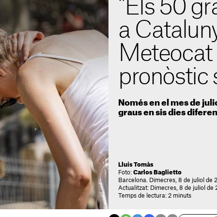
"Els 50 gr
a Cataluny
Meteocat a
pronòstic 
Només en el mes de julio
graus en sis dies difere
Lluís Tomàs
Foto:
Carlos Baglietto
Barcelona. Dimecres, 8 de juliol de 
Actualitzat: Dimecres, 8 de juliol de
Temps de lectura: 2 minuts