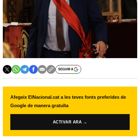
SEGUIR A
Afegeix ElNacional.cat a les teves fonts preferides de
Google de manera gratuïta
ACTIVAR ARA →