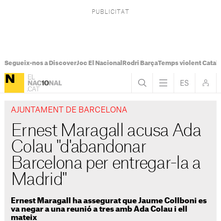
Segueix-nos a Discover
Joc El Nacional
Rodri Barça
Temps violent Catal
AJUNTAMENT DE BARCELONA
Ernest Maragall acusa Ada
Colau "d'abandonar
Barcelona per entregar-la a
Madrid"
Ernest Maragall ha assegurat que Jaume Collboni es
va negar a una reunió a tres amb Ada Colau i ell
mateix