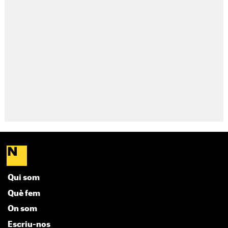
Qui som
Què fem
On som
Escriu-nos