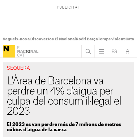
Segueix-nos a Discover
Joc El Nacional
Rodri Barça
Temps violent Catal
SEQUERA
L'Àrea de Barcelona va
perdre un 4% d'aigua per
culpa del consum il·legal el
2023
El 2023 es van perdre més de 7 milions de metres
cúbics d'aigua de la xarxa