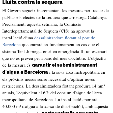
Lluita contra la sequera
El Govern segueix incrementant les mesures per tractar de
pal·liar els efectes de la sequera que arrossega Catalunya.
Precisament, aquesta setmana, la Comissió
Interdepartamental de Sequera (CIS) ha aprovat la
instal·lació d'una
dessalinitzadora flotant al port de
Barcelona
que entrarà en funcionament en cas que el
sistema Ter-Llobregat entri en emergència II, un escenari
que no es preveu per abans del mes d'octubre. L'objectiu
de la mesura és
garantir el subministrament
i la seva àrea metropolitana en
d'aigua a Barcelona
els pròxims mesos sense necessitat d’aplicar noves
restriccions. La dessalinitzadora flotant produirà 14 hm³
anuals, l'equivalent al 6% del consum d'aigua de l'àrea
metropolitana de Barcelona. La instal·lació aportarà
40.000 m³ d'aigua a la xarxa de distribució i, amb aquesta
operació, es descarta