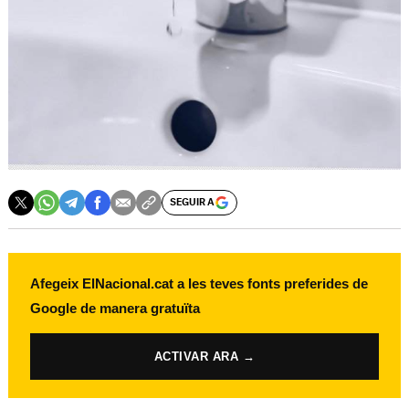
SEGUIR A
Afegeix ElNacional.cat a les teves fonts preferides de
Google de manera gratuïta
ACTIVAR ARA →