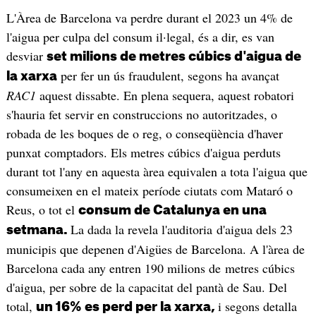
L'Àrea de Barcelona va perdre durant el 2023 un 4% de
l'aigua per culpa del consum il·legal, és a dir, es van
desviar
set milions de metres cúbics d'aigua de
per fer un ús fraudulent, segons ha avançat
la xarxa
RAC1
aquest dissabte. En plena sequera, aquest robatori
s'hauria fet servir en construccions no autoritzades, o
robada de les boques de o reg, o conseqüència d'haver
punxat comptadors. Els metres cúbics d'aigua perduts
durant tot l'any en aquesta àrea equivalen a tota l'aigua que
consumeixen en el mateix període ciutats com Mataró o
Reus, o tot el
consum de Catalunya en una
La dada la revela l'auditoria d'aigua dels 23
setmana.
municipis que depenen d'Aigües de Barcelona. A l'àrea de
Barcelona cada any entren 190 milions de metres cúbics
d'aigua, per sobre de la capacitat del pantà de Sau. Del
total,
i segons detalla
un 16% es perd per la xarxa,