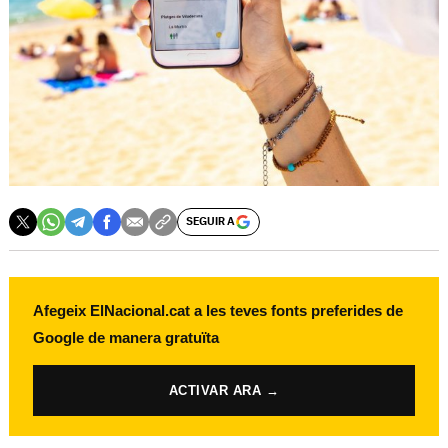
SEGUIR A
Afegeix ElNacional.cat a les teves fonts preferides de
Google de manera gratuïta
ACTIVAR ARA →