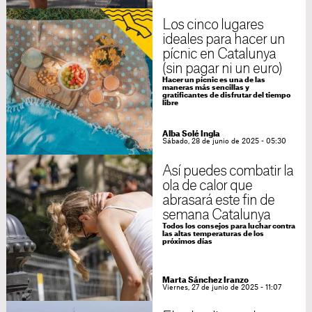
Los cinco lugares
ideales para hacer un
pícnic en Catalunya
(sin pagar ni un euro)
Hacer un pícnic es una de las
maneras más sencillas y
gratificantes de disfrutar del tiempo
libre
Alba Solé Ingla
Sábado, 28 de junio de 2025 - 05:30
Así puedes combatir la
ola de calor que
abrasará este fin de
semana Catalunya
Todos los consejos para luchar contra
las altas temperaturas de los
próximos días
Marta Sánchez Iranzo
Viernes, 27 de junio de 2025 - 11:07