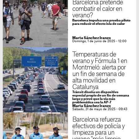
Barcelona pretende
combatir el calor en
verano?
Barcelona impulsa una prueba piloto
para reducir el efecto isla de calor
Marta Sánchez Iranzo
Domingo, 1 de junio de 2025 - 12:00
Temperaturas de
verano y Fórmula 1 en
Montmeló: alerta por
un fin de semana de
alta movilidad en
Catalunya
Trànsit diseña un dispositivo
especial propio de un fin de semana
largo y prevé que la vía más
problemática sea la AP-7
Marta Sánchez Iranzo
Sábado, 31 de mayo de 2025 - 09:43
Barcelona refuerza
efectivos de policía y
limpieza para un