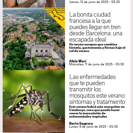
Jueves, 12 de junio de 2025 - 05:30
La bonita ciudad
francesa a la que
puedes llegar en tren
desde Barcelona: una
escapada ideal
Un tesoro europeo que combina
historia, gastronomía y fiestas bajo el
sol de verano
Aleix Marí
Miércoles, 11 de junio de 2025 - 05:30
Las enfermedades
que te pueden
transmitir los
mosquitos este verano:
síntomas y tratamiento
Este verano habrá más mosquitos en
Catalunya, cosa que puede hacer
crecer la transmisión de
enfermedades tropicales
Berto Sagrera
Lunes, 9 de junio de 2025 - 05:30