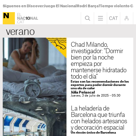
Síguenos en Discover
Juego El Nacional
Rodri Barça
Tiempo violento Ca
verano
Chad Milando,
investigador: "Dormir
bien por la noche
empieza por
mantenerse hidratado
todo el día"
Estas son las recomendaciones de los
expertos para poder dormir durante
una ola de calor
Júlia Peñascal
Jueves, 3 de julio de 2025 - 05:30
La heladería de
Barcelona que triunfa
con helados artesanos
y decoración espacial
Un rincón único de Barcelona