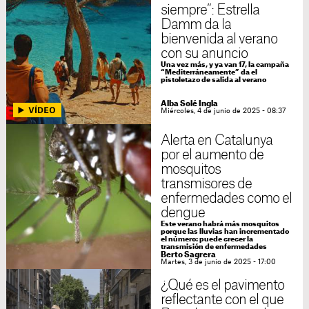
siempre”: Estrella
Damm da la
bienvenida al verano
con su anuncio
Una vez más, y ya van 17, la campaña
“Mediterráneamente” da el
pistoletazo de salida al verano
Alba Solé Ingla
Miércoles, 4 de junio de 2025 - 08:37
Alerta en Catalunya
por el aumento de
mosquitos
transmisores de
enfermedades como el
dengue
Este verano habrá más mosquitos
porque las lluvias han incrementado
el número: puede crecer la
transmisión de enfermedades
Berto Sagrera
Martes, 3 de junio de 2025 - 17:00
¿Qué es el pavimento
reflectante con el que