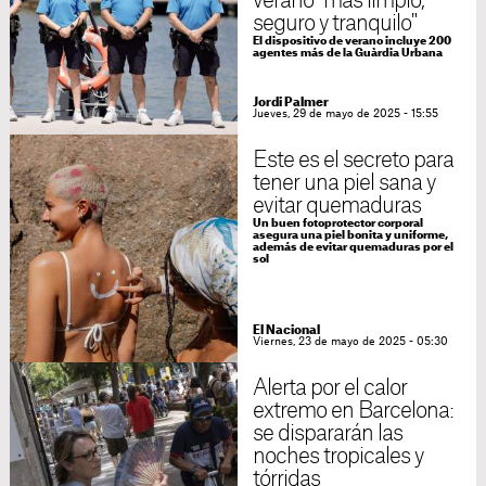
verano "más limpio,
seguro y tranquilo"
El dispositivo de verano incluye 200
agentes más de la Guàrdia Urbana
Jordi Palmer
Jueves, 29 de mayo de 2025 - 15:55
Este es el secreto para
tener una piel sana y
evitar quemaduras
Un buen fotoprotector corporal
asegura una piel bonita y uniforme,
además de evitar quemaduras por el
sol
El Nacional
Viernes, 23 de mayo de 2025 - 05:30
Alerta por el calor
extremo en Barcelona:
se dispararán las
noches tropicales y
tórridas