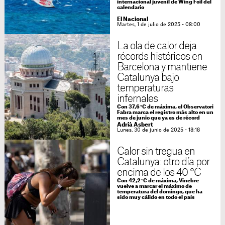
internacional juvenil de Wing Foil del
calendario
El Nacional
Martes, 1 de julio de 2025 - 08:00
La ola de calor deja
récords históricos en
Barcelona y mantiene
Catalunya bajo
temperaturas
infernales
Con 37,6 °C de máxima, el Observatori
Fabra marca el registro más alto en un
mes de junio que ya es de récord
Adrià Asbert
Lunes, 30 de junio de 2025 - 18:18
Calor sin tregua en
Catalunya: otro día por
encima de los 40 °C
Con 42,2 °C de máxima, Vinebre
vuelve a marcar el máximo de
temperatura del domingo, que ha
sido muy cálido en todo el país