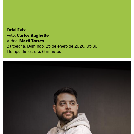
Oriol Foix
Foto:
Carlos Baglietto
Vídeo:
Martí Torres
Barcelona. Domingo, 25 de enero de 2026. 05:30
Tiempo de lectura: 6 minutos