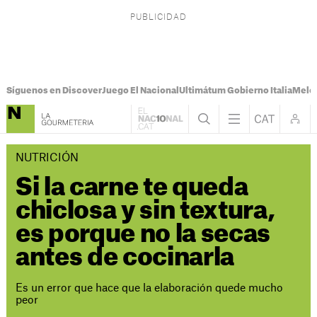
Síguenos en Discover
Juego El Nacional
Ultimátum Gobierno Italia
Melon
NUTRICIÓN
Si la carne te queda
chiclosa y sin textura,
es porque no la secas
antes de cocinarla
Es un error que hace que la elaboración quede mucho
peor