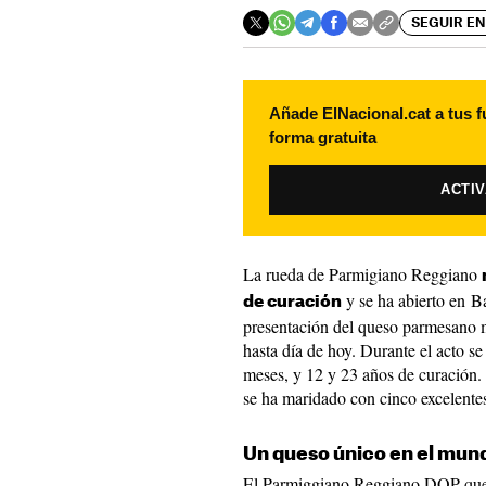
SEGUIR EN
Añade ElNacional.cat a tus f
forma gratuita
ACTI
La rueda de Parmigiano Reggiano
y se ha abierto en B
de curación
presentación del queso parmesano m
hasta día de hoy. Durante el acto se
meses, y 12 y 23 años de curación. 
se ha maridado con cinco excelentes
Un queso único en el mun
El Parmiggiano Reggiano DOP que 