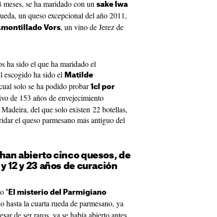
54 meses, se ha maridado con un
sake Iwa
 rueda, un queso excepcional del año 2011,
, un vino de Jerez de
Amontillado Vors
os ha sido el que ha maridado el
l escogido ha sido el
Matilde
 cual solo se ha podido probar
1cl por
sivo de 153 años de envejecimiento
 Madeira, del que solo existen 22 botellas,
aridar el queso parmesano más antiguo del
 han abierto cinco quesos, de
 y 12 y 23 años de curación
lo
'El misterio del Parmigiano
ado hasta la cuarta rueda de parmesano, ya
sar de ser raros, ya se había abierto antes.