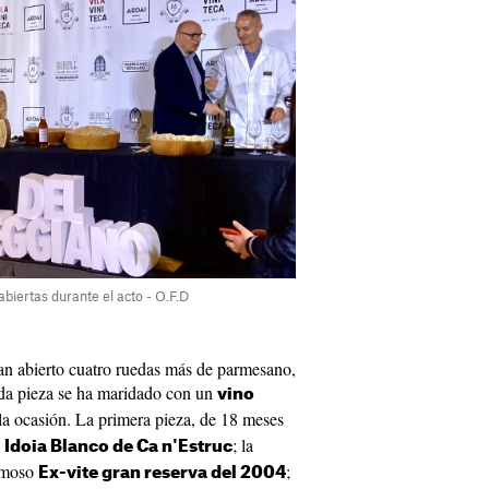
iertas durante el acto - O.F.D
an abierto cuatro ruedas más de parmesano,
Cada pieza se ha maridado con un
vino
la ocasión. La primera pieza, de 18 meses
n
; la
Idoia Blanco de Ca n'Estruc
umoso
;
Ex-vite gran reserva del 2004