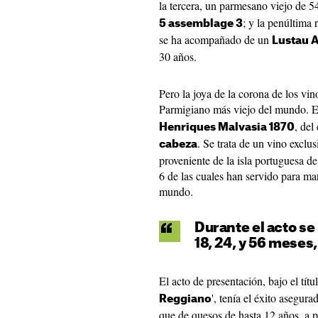
la tercera, un parmesano viejo de 
; y la penúltima
5 assemblage 3
se ha acompañado de un
Lustau 
30 años.
Pero la joya de la corona de los vin
Parmigiano más viejo del mundo. E
, del
Henriques Malvasia 1870
. Se trata de un vino exclu
cabeza
proveniente de la isla portuguesa de
6 de las cuales han servido para m
mundo.
Durante el acto se
18, 24, y 56 meses,
El acto de presentación, bajo el títu
', tenía el éxito asegur
Reggiano
que de quesos de hasta 12 años, a pe