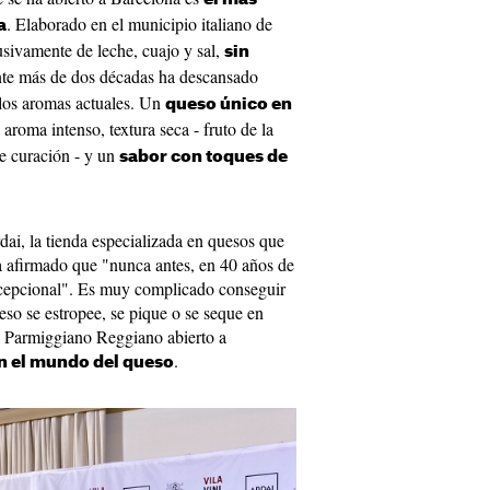
. Elaborado en el municipio italiano de
a
usivamente de leche, cuajo y sal,
sin
nte más de dos décadas ha descansado
y los aromas actuales. Un
queso único en
roma intenso, textura seca - fruto de la
de curación - y un
sabor con toques de
i, la tienda especializada en quesos que
a afirmado que "nunca antes, en 40 años de
excepcional". Es muy complicado conseguir
eso se estropee, se pique o se seque en
l Parmiggiano Reggiano abierto a
.
en el mundo del queso