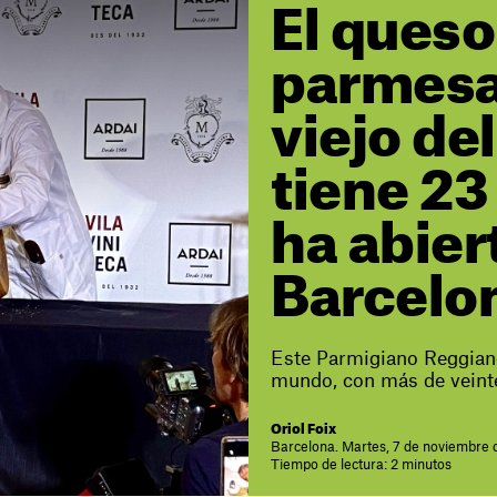
El queso
parmes
viejo d
tiene 23
ha abier
Barcelo
Este Parmigiano Reggiano
mundo, con más de veint
Oriol Foix
Barcelona. Martes, 7 de noviembre 
Tiempo de lectura: 2 minutos