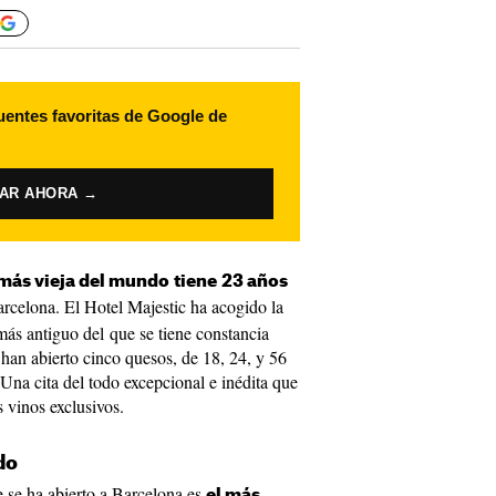
uentes favoritas de Google de
VAR AHORA →
más vieja del mundo
tiene
23 años
arcelona. El Hotel Majestic ha acogido la
ás antiguo del que se tiene constancia
 han abierto cinco quesos, de 18, 24, y 56
Una cita del todo excepcional e inédita que
 vinos exclusivos.
do
se ha abierto a Barcelona es
el más