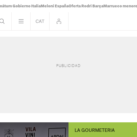
mátum Gobierno Italia
Meloni España
Oferta Rodri Barça
Marrueco menor
LA GOURMETERIA