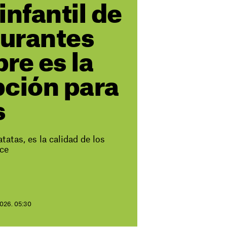
infantil de
aurantes
re es la
pción para
s
tatas, es la calidad de los
ece
2026. 05:30