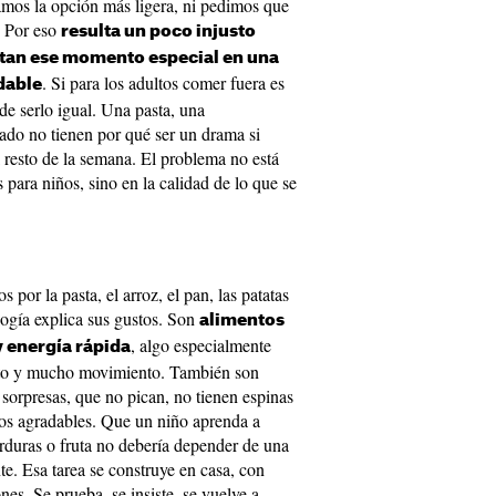
amos la opción más ligera, ni pedimos que
. Por eso
resulta un poco injusto
ertan ese momento especial en una
. Si para los adultos comer fuera es
dable
de serlo igual. Una pasta, una
ado no tienen por qué ser un drama si
l resto de la semana. El problema no está
 para niños, sino en la calidad de lo que se
 por la pasta, el arroz, el pan, las patatas
ología explica sus gustos. Son
alimentos
, algo especialmente
y energía rápida
ento y mucho movimiento. También son
 sorpresas, que no pican, no tienen espinas
os agradables. Que un niño aprenda a
verduras o fruta no debería depender de una
e. Esa tarea se construye en casa, con
nes. Se prueba, se insiste, se vuelve a