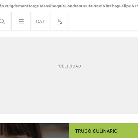
ián Puigdemont
Jorge Messi
Sequía Londres
Ceuta
Precio luz hoy
Felipe VI 
TRUCO CULINARIO