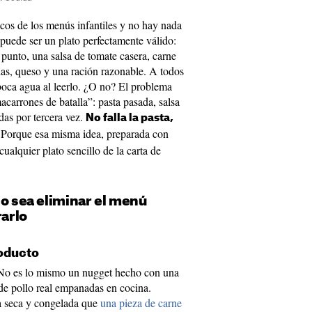
icos de los menús infantiles y no hay nada
puede ser un plato perfectamente válido:
punto, una salsa de tomate casera, carne
das, queso y una ración razonable. A todos
 boca agua al leerlo. ¿O no? El problema
carrones de batalla”: pasta pasada, salsa
das por tercera vez.
No falla la pasta,
 Porque esa misma idea, preparada con
ualquier plato sencillo de la carta de
no sea eliminar el menú
rarlo
roducto
. No es lo mismo un nugget hecho con una
de pollo real empanadas en cocina.
 seca y congelada que
una pieza de carne