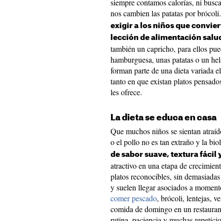
siempre contamos calorías, ni busc
nos cambien las patatas por brócoli
exigir a los niños que convi
lección de alimentación salu
también un capricho, para ellos pue
hamburguesa, unas patatas o un hel
forman parte de una dieta variada e
tanto en que existan platos pensados
les ofrece.
La dieta se educa en casa
Que muchos niños se sientan atraídos
o el pollo no es tan extraño y la bi
de sabor suave, textura fácil 
atractivo en una etapa de crecimi
platos reconocibles, sin demasiadas
y suelen llegar asociados a moment
comer pescado
, brócoli, lentejas, 
comida de domingo en un restaurant
rutina, paciencia y muchas repeticio