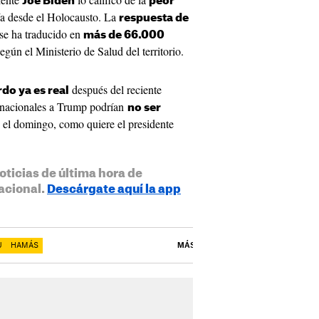
Joe Biden
peor
ía desde el Holocausto. La
respuesta de
 se ha traducido en
más de 66.000
gún el Ministerio de Salud del territorio.
después del reciente
do ya es real
rnacionales a Trump podrían
no ser
o el domingo, como quiere el presidente
oticias de última hora de
acional.
Descárgate aquí la app
U
HAMÁS
MÁS