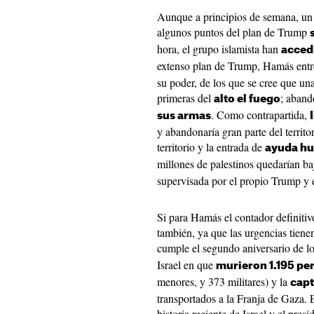
Aunque a principios de semana, un
algunos puntos del plan de Trump
hora, el grupo islamista han
accedi
extenso plan de Trump, Hamás entr
su poder, de los que se cree que una
primeras del
; aband
alto el fuego
. Como contrapartida,
sus armas
y abandonaría gran parte del territor
territorio y la entrada de
ayuda hu
millones de palestinos quedarían ba
supervisada por el propio Trump y e
Si para Hamás el contador definiti
también, ya que las urgencias tien
cumple el segundo aniversario de l
Israel en que
murieron 1.195 pe
menores, y 373 militares) y la
capt
transportados a la Franja de Gaza. E
historia reciente de Israel y el pres