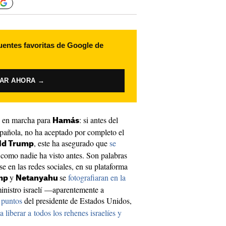
uentes favoritas de Google de
VAR AHORA →
to en marcha para
: si antes del
Hamás
spañola, no ha aceptado por completo el
, este ha asegurado que
se
ld Trump
como nadie ha visto antes. Son palabras
e en las redes sociales, en su plataforma
y
se
fotografiaran en la
mp
Netanyahu
ministro israelí —aparentemente a
 puntos
del presidente de Estados Unidos,
a liberar a todos los rehenes israelíes y