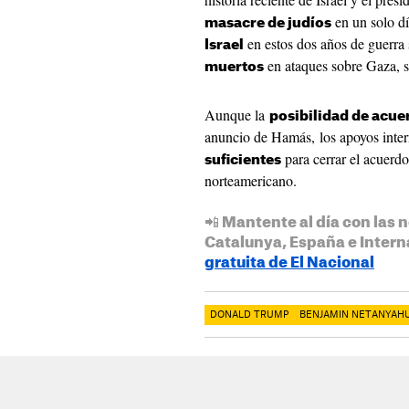
en un solo d
masacre de judíos
en estos dos años de guerra
Israel
en ataques sobre Gaza, se
muertos
Aunque la
posibilidad de acuer
anuncio de Hamás, los apoyos inte
para cerrar el acuerd
suficientes
norteamericano.
📲 Mantente al día con las n
Catalunya, España e Intern
gratuita de El Nacional
DONALD TRUMP
BENJAMIN NETANYAH