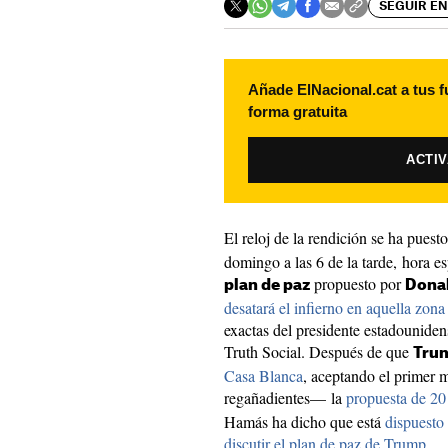
SEGUIR EN
Añade ElNacional.cat a tus f
forma gratuita
ACTI
El reloj de la rendición se ha pues
domingo a las 6 de la tarde, hora e
propuesto por
plan de paz
Dona
desatará el infierno en aquella zona
exactas del presidente estadounidens
Truth Social. Después de que
Tru
Casa Blanca
, aceptando el primer 
regañadientes— la
propuesta de 20
Hamás ha dicho que está
dispuesto 
discutir el plan de paz de Trump
.