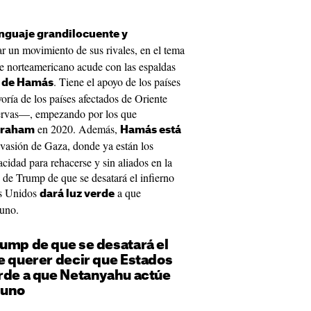
nguaje grandilocuente y
r un movimiento de sus rivales, en el tema
te norteamericano acude con las espaldas
. Tiene el apoyo de los países
o de Hamás
oría de los países afectados de Oriente
ervas—, empezando por los que
en 2020. Además,
braham
Hamás está
nvasión de Gaza, donde ya están los
pacidad para rehacerse y sin aliados en la
n de Trump de que se desatará el infierno
os Unidos
a que
dará luz verde
guno.
rump de que se desatará el
e querer decir que Estados
erde a que Netanyahu actúe
guno