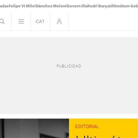
tadas
Felipe VI Milei
Sánchez Meloni
Govern Illa
Rodri Barça
Ultimátum Gobi
EDITORIAL