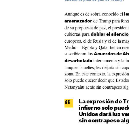
Aunque es de sobra conocido el
le
de Trump para forza
amenazador
de su propuesta de paz, el presiden
cubiertas para
doblar el silenci
europeos, el de Rusia y el de la may
Medio —Egipto y Qatar tienen res
suscribieron los
Acuerdos de A
internamente y la i
desarbolado
tanques israelíes, les dejaría sin ca
zona. En este contexto, la expresió
solo puede querer decir que Estad
Netanyahu actúe sin contrapeso al
La expresión de T
infierno solo pued
Unidos dará luz v
sin contrapeso al