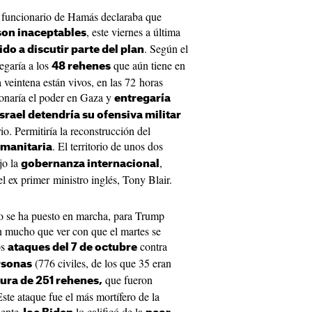
 funcionario de Hamás declaraba que
, este viernes a última
son inaceptables
. Según el
do a discutir parte del plan
egaría a los
que aún tiene en
48 rehenes
 veintena están vivos, en las 72 horas
onaría el poder en Gaza y
entregaría
Israel detendría su ofensiva militar
io. Permitiría la reconstrucción del
. El territorio de unos dos
manitaria
jo la
,
gobernanza internacional
l ex primer ministro inglés, Tony Blair.
vo se ha puesto en marcha, para Trump
en mucho que ver con que el martes se
os
contra
ataques del 7 de octubre
(776 civiles, de los que 35 eran
rsonas
que fueron
ura de 251 rehenes,
ste ataque fue el más mortífero de la
idente
lo calificó de la