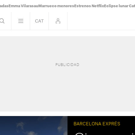
tadas
Emma Vilarasau
Marrueco menores
Estrenos Netflix
Eclipse lunar Ca
BARCELONA EXPRÉS