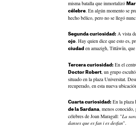
misma batalla que inmortalizó
Mar
. En algún momento se pr
célebre
hecho bélico, pero no se llegó nunca
A vista de
Segunda curiosidad:
. Hay quien dice que esto es, p
ojo
en amazigh, Tittāwīn, que 
ciudad
En el centr
Tercera curiosidad:
, un grupo escultó
Doctor Robert
situado en la plaza Universitat. De
recuperado, en esta nueva ubicació
En la plaza
Cuarta curiosidad:
, menos conocido, 
de la Sardana
célebres de Joan Maragall: "
La sard
danses que es fan i es desfan
".