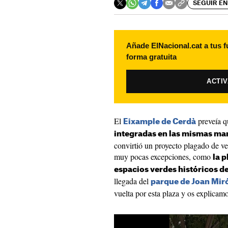
SEGUIR EN
Añade ElNacional.cat a tus f
forma gratuita
ACTI
El
preveía q
Eixample de Cerdà
integradas en las mismas m
convirtió un proyecto plagado de v
muy pocas excepciones, como
la 
espacios verdes históricos de 
llegada del
parque de Joan Mir
vuelta por esta plaza y os explicam