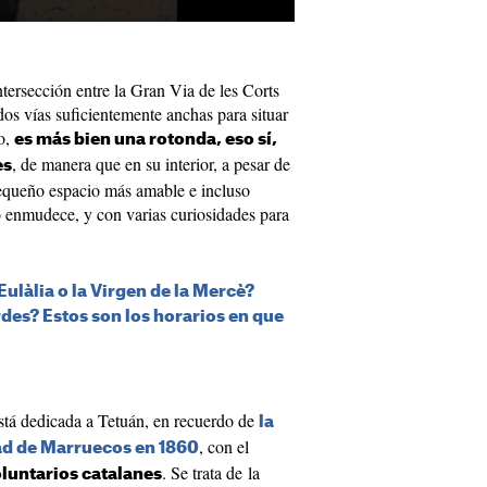
ntersección entre la Gran Via de les Corts
dos vías suficientemente anchas para situar
ho,
es más bien una rotonda, eso sí,
, de manera que en su interior, a pesar de
es
equeño espacio más amable e incluso
co enmudece, y con varias curiosidades para
ulàlia o la Virgen de la Mercè?
rdes? Estos son los horarios en que
stá dedicada a Tetuán, en recuerdo de
la
, con el
dad de Marruecos en 1860
. Se trata de la
oluntarios catalanes