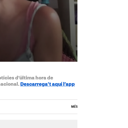
otícies d’última hora de
nacional.
Descarrega’t aquí l’app
MÉS