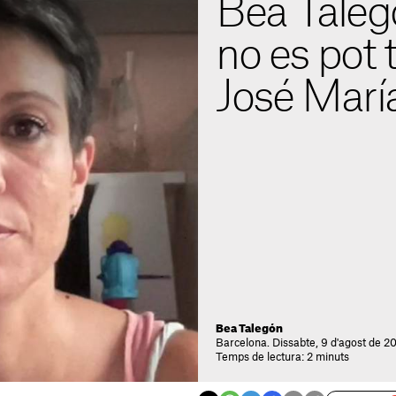
Bea Talegó
no es pot t
José Marí
Bea Talegón
Barcelona. Dissabte, 9 d'agost de 2
Temps de lectura: 2 minuts