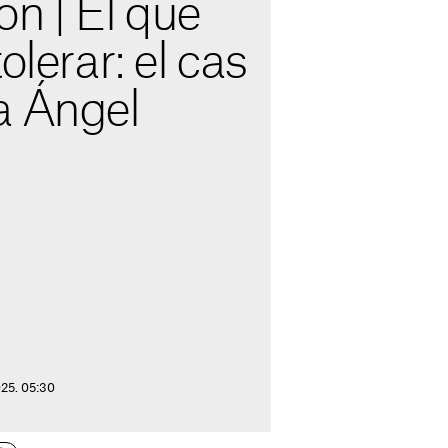
n | El que
olerar: el cas
a Ángel
025. 05:30