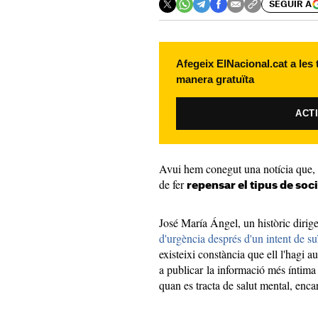
SEGUIR A
Afegeix ElNacional.cat a les
manera gratuïta
ACT
Avui hem conegut una notícia que, m
de fer
repensar el tipus de soc
José María Ángel, un històric dirige
d'urgència després d'un intent de su
existeixi constància que ell l'hagi 
a publicar la informació més íntima
quan es tracta de salut mental, enc