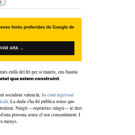
 teves fonts preferides de Google de
IVAR ARA →
és enllà del fet per si mateix, ens hauria
.
ietat que estem construint
nt socialista valencià,
ha estat ingressat
ïcidi
. La dada s'ha fet pública sense que
autoritzat. Ningú —repeteixo: ningú— té dret
 d'una persona sense el seu consentiment. I
ara menys.