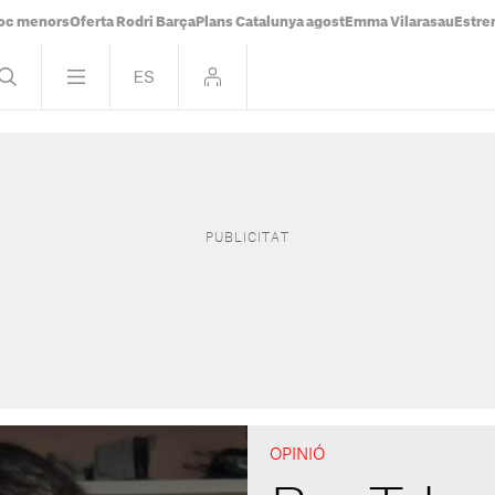
oc menors
Oferta Rodri Barça
Plans Catalunya agost
Emma Vilarasau
Estre
OPINIÓ