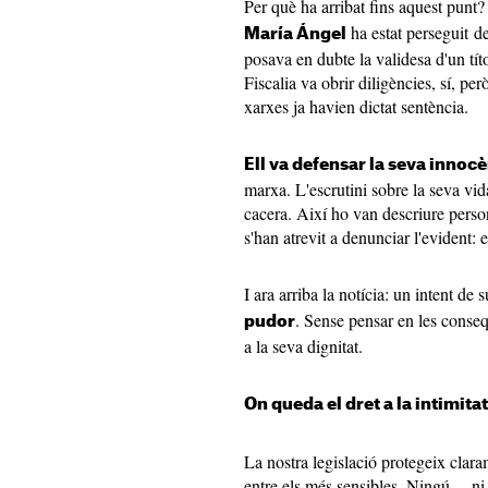
Per què ha arribat fins aquest punt
ha estat perseguit d
María Ángel
posava en dubte la validesa d'un tí
Fiscalia va obrir diligències, sí, pe
xarxes ja havien dictat sentència.
Ell va defensar la seva innoc
marxa. L'escrutini sobre la seva vid
cacera. Així ho van descriure perso
s'han atrevit a denunciar l'evident: 
I ara arriba la notícia: un intent de s
. Sense pensar en les conseqü
pudor
a la seva dignitat.
On queda el dret a la intimita
La nostra legislació protegeix clara
entre els més sensibles. Ningú —ni 