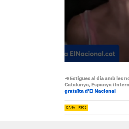
📲 Estigues al dia amb les n
Catalunya, Espanya i Inter
gratuïta d’El Nacional
DANA
PSOE