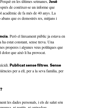
? Perquè en les últimes setmanes,
José
esprés de conèixer-se un informe que
tol acadèmic de fa més de 40 anys. La
rò abans que es demostrés res, mitjans i
. Però el linxament públic ja estava en
ència
a ha estat constant, sense treva. Una
nes properes i algunes veus polítiques que
el dolor que això li ha provocat.
uïcidi.
.
Publicat sense filtres
Sense
ències per a ell, per a la seva família, per
t?
ment les dades personals, i els de salut són
premsa, ni partits, ni opinadors