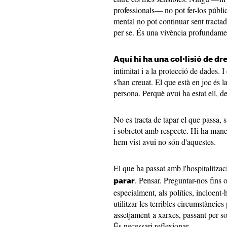
professionals— no pot fer-los públi
mental no pot continuar sent tractad
per se. És una vivència profundam
Aquí hi ha una col·lisió de dr
intimitat i a la protecció de dades. I
s'han creuat. El que està en joc és 
persona. Perquè avui ha estat ell, d
No es tracta de tapar el que passa, 
i sobretot amb respecte. Hi ha man
hem vist avui no són d'aquestes.
El que ha passat amb l'hospitalitz
. Pensar. Preguntar-nos fins o
parar
especialment, als polítics, incloent
utilitzar les terribles circumstàncie
assetjament a xarxes, passant per so
És necessari reflexionar.