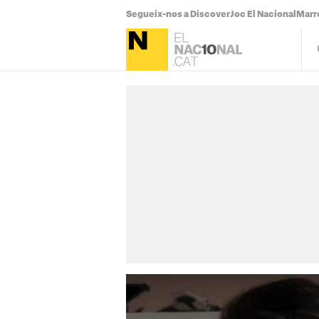
Segueix-nos a Discover
Joc El Nacional
Marr