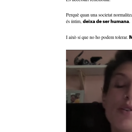
Perquè quan una societat normalitza 
és íntim,
.
deixa de ser humana
I això sí que no ho podem tolerar.
M