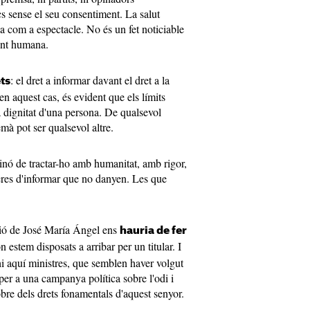
cs sense el seu consentiment. La salut
a com a espectacle. No és un fet noticiable
ent humana.
: el dret a informar davant el dret a la
ets
 en aquest cas, és evident que els límits
la dignitat d'una persona. De qualsevol
emà pot ser qualsevol altre.
sinó de tractar-ho amb humanitat, amb rigor,
eres d'informar que no danyen. Les que
ació de José María Ángel ens
hauria de fer
n estem disposats a arribar per un titular. I
-hi aquí ministres, que semblen haver volgut
s per a una campanya política sobre l'odi i
bre dels drets fonamentals d'aquest senyor.