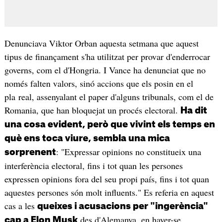
Denunciava Viktor Orban aquesta setmana que aquest
tipus de finançament s'ha utilitzat per provar d'enderrocar
governs, com el d'Hongria. I Vance ha denunciat que no
només falten valors, sinó accions que els posin en el
pla real, assenyalant el paper d'alguns tribunals, com el de
Romania, que han bloquejat un procés electoral.
Ha dit
una cosa evident, però que vivint els temps en
què ens toca viure, sembla una mica
: "Expressar opinions no constitueix una
sorprenent
interferència electoral, fins i tot quan les persones
expressen opinions fora del seu propi país, fins i tot quan
aquestes persones són molt influents." Es referia en aquest
cas a les
queixes i acusacions per "ingerència"
des d'Alemanya, en haver-se
cap a Elon Musk