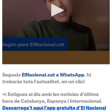
Segueix
ElNacional.cat a WhatsApp
, hi
trobaràs tota l'actualitat, en un clic!
📲 Estigues al dia amb les notícies d’última
hora de Catalunya, Espanya i Internacional.
Descarrega’t aquí l’app gratuïta d’El Nacional