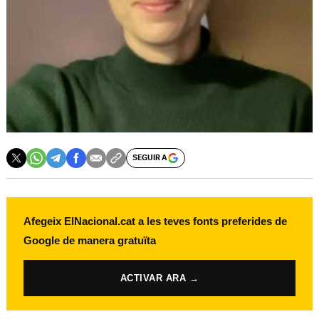
SEGUIR A
Afegeix ElNacional.cat a les teves fonts preferides de
Google de manera gratuïta
ACTIVAR ARA →