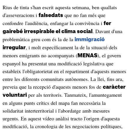
Rius de tinta s'han escrit aquesta setmana, ben quallats
d'asseveracions i
que no fan més que
falsedats
confondre l'audiència, enfangar la convivència i
fer
. Davant d'una
gairebé irrespirable el clima social
problemàtica greu com és la de la
immigració
, i molt específicament la de la situació dels
irregular
menors emigrants no acompanyats (
), el govern
MENAS
espanyol ha presentat una modificació legislativa que
estableix l'obligatorietat en el repartiment d'aquests menors
entre les diferents comunitats autònomes. La llei, fins ara,
preveia que la recepció d'aquests menors fos de
caràcter
per als territoris. Tanmateix, l'amuntegament
voluntari
en alguns punts crítics del mapa fan necessària la
solidaritat interterritorial i l'abordatge amb mesures
urgents. En aquest vídeo anàlisi tracto l'origen d'aquesta
modificació, la cronologia de les negociacions polítiques,