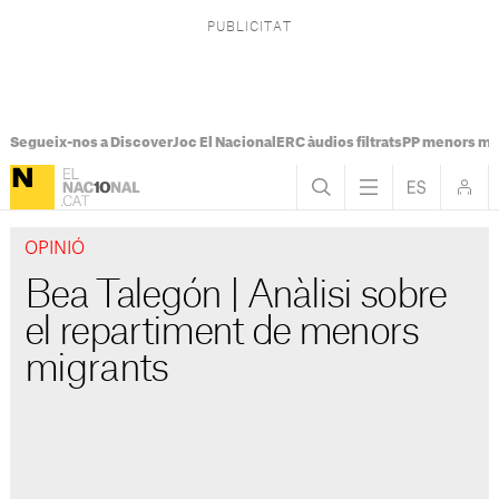
Segueix-nos a Discover
Joc El Nacional
ERC àudios filtrats
PP menors mi
OPINIÓ
Bea Talegón | Anàlisi sobre
el repartiment de menors
migrants