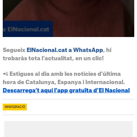
Segueix
ElNacional.cat a WhatsApp
, hi
trobaràs tota l'actualitat, en un clic!
📲 Estigues al dia amb les notícies d’última
hora de Catalunya, Espanya i Internacional.
Descarrega’t aquí l’app gratuïta d’El Nacional
IMMIGRACIÓ