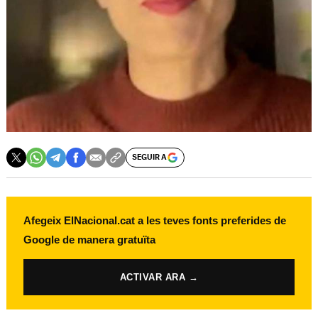
SEGUIR A
Afegeix ElNacional.cat a les teves fonts preferides de
Google de manera gratuïta
ACTIVAR ARA →