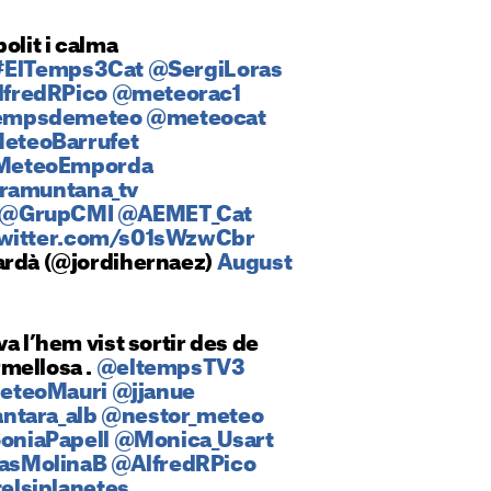
olit i calma
#ElTemps3Cat
@SergiLoras
fredRPico
@meteorac1
empsdemeteo
@meteocat
eteoBarrufet
eteoEmporda
ramuntana_tv
@GrupCMI
@AEMET_Cat
twitter.com/s01sWzwCbr
ardà (@jordihernaez)
August
a l’hem vist sortir des de
mellosa .
@eltempsTV3
teoMauri
@jjanue
ntara_alb
@nestor_meteo
oniaPapell
@Monica_Usart
asMolinaB
@AlfredRPico
elsiplanetes