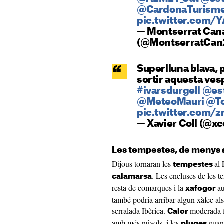
@CardonaTurism
pic.twitter.com/
— Montserrat Can
(@MontserratCan
Superlluna blava, 
sortir aquesta ves
#ivarsdurgell
@est
@MeteoMauri
@T
pic.twitter.com/
— Xavier Coll (@xc
Les tempestes, de menys 
Dijous tornaran les
al 
tempestes
. Les encluses de les te
calamarsa
resta de comarques i la
au
xafogor
també podria arribar algun xàfec als
serralada Ibèrica.
moderada 
Calor
amb més núvols, i les
guan
pluges