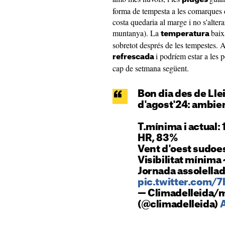
forma de tempesta a les comarques de
costa quedaria al marge i no s'alterar
muntanya). La
baix
temperatura
sobretot després de les tempestes. A
i podríem estar a les 
refrescada
cap de setmana següent.
Bon dia des de Lle
d'agost'24: ambient
T.mínima i actual: 
HR, 83%
Vent d'oest sudoe
Visibilitat mínima 
Jornada assolellad
pic.twitter.com/
— Climadelleida/
(@climadelleida)
A