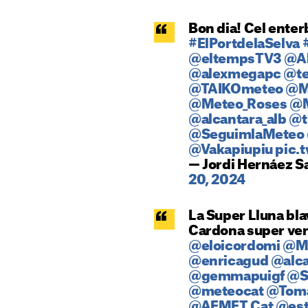
Bon dia! Cel enterb
#ElPortdelaSelva
@eltempsTV3
@Al
@alexmegapc
@t
@TAIKOmeteo
@M
@Meteo_Roses
@M
@alcantara_alb
@t
@SeguimlaMeteo
@Vakapiupiu
pic.
— Jordi Hernáez S
20, 2024
La Super Lluna blav
Cardona super ver
@eloicordomi
@Me
@enricagud
@alca
@gemmapuigf
@S
@meteocat
@Tom
@AEMET_Cat
@est