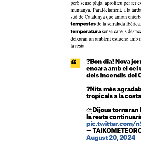
però sense pluja, aprofiteu per fer e
muntanya. Paral·lelament, a la tarda
sud de Catalunya que aniran enterbol
de la serralada Ibèrica
tempestes
sense canvis desta
temperatura
deixaran un ambient estiuenc amb nit
la resta.
?Bon dia! Nova jor
encara amb el cel 
dels incendis del 
?️Nits més agrada
tropicals a la costa
⛈️Dijous tornaran 
la resta continuarà
pic.twitter.com
— TAIKOMETEORO
August 20, 2024