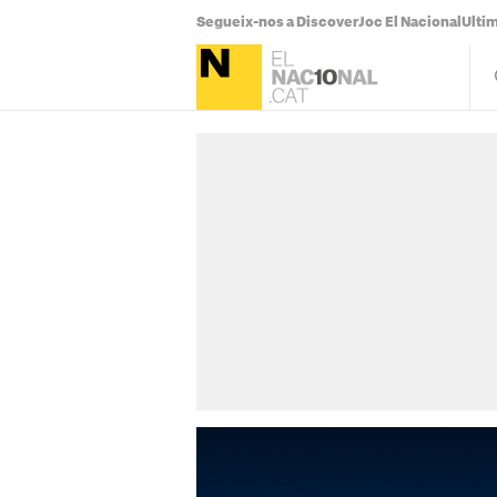
Segueix-nos a Discover
Joc El Nacional
Ultim