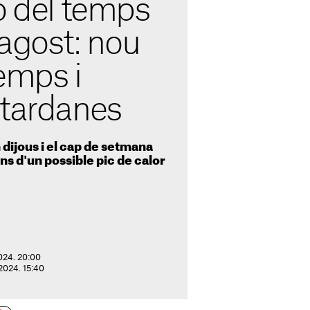
ó del temps
'agost: nou
emps i
 tardanes
dijous i el cap de setmana
s d'un possible pic de calor
2024. 20:00
 2024. 15:40