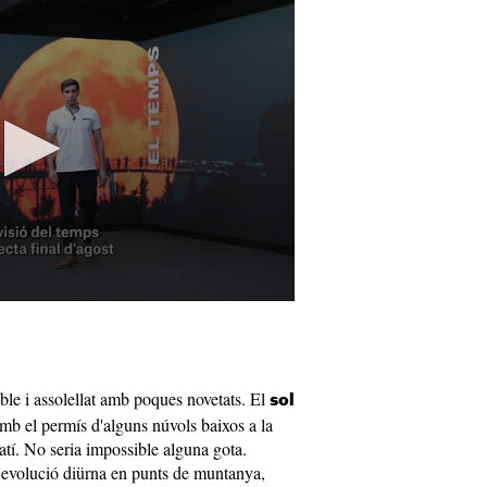
able i assolellat amb poques novetats. El
sol
 amb el permís d'alguns núvols baixos a la
matí. No seria impossible alguna gota.
'evolució diürna en punts de muntanya,