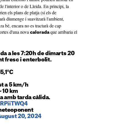
 l'interior o de Lleida. En principi, la
ien els plans de platja (sí els de
arà diumenge i suavitzarà l'ambient,
ra bé, encara no es tractarà de cap
portes d'una nova
que arribaria el
calorada
ida a les 7:20h de dimarts 20
 fresc i enterbolit.
15,1°C
st a 5 km/h
~ 10 km
a amb tarda càlida.
7lRPiiTWQ4
meteoponent
ugust 20, 2024