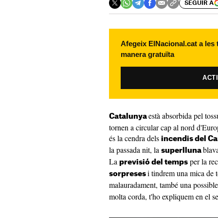
SEGUIR A
Afegeix ElNacional.cat a les
manera gratuïta
ACT
està absorbida pel toss
Catalunya
tornen a circular cap al nord d'Eur
és la cendra dels
incendis del C
la passada nit, la
blav
superlluna
La
per la rec
previsió del temps
i tindrem una mica de t
sorpreses
malauradament, també una possibl
molta corda, t'ho expliquem en el 