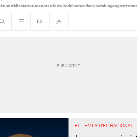
àtum Itàlia
Marroc menors
Oferta Rodri Barça
Plans Catalunya agost
Emma 
EL TEMPS D'EL NACIONAL