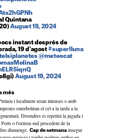
e
YAts2hGPNh
al Quintana
20)
August 19, 2024
pocs instant després de
prada, 19 d'agost
#superlluna
elsiplanetes
@meteocat
omasMolinaB
znELR5iqnQ
ollgi)
August 19, 2024
a més
Pirineu i localment seran intenses o amb
mpestes enterboliran el cel a la tarda a la
gmentarà. Divendres es repetirà la jugada i
 Ports o l'extrem sud procedent de la
fins diumenge.
insegur
Cap de setmana
yaran extensió i també podrien arribar en