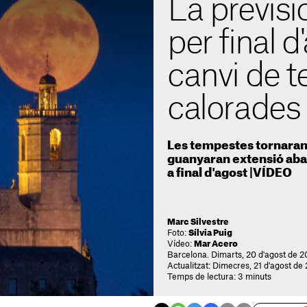
La previsi
per final d
canvi de t
calorades
Les tempestes tornaran 
guanyaran extensió aban
a final d'agost |VÍDEO
Marc Silvestre
Foto:
Sílvia Puig
Vídeo:
Mar Acero
Barcelona. Dimarts, 20 d'agost de 
Actualitzat: Dimecres, 21 d'agost de
Temps de lectura: 3 minuts