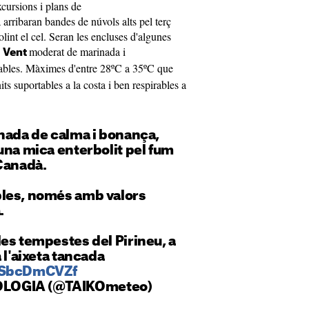
xcursions i plans de
 arribaran bandes de núvols alts pel terç
int el cel. Seran les encluses d'algunes
.
moderat de marinada i
Vent
cables. Màximes d'entre 28ºC a 35ºC que
s suportables a la costa i ben respirables a
nada de calma i bonança,
una mica enterbolit pel fum
Canadà.
bles, només amb valors
.
les tempestes del Pirineu, a
 l'aixeta tancada
/nSbcDmCVZf
LOGIA (@TAIKOmeteo)