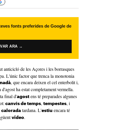
 teves fonts preferides de Google de
IVAR ARA →
ut anticicló de les Açores i les borrasques
opa. L'únic factor que trenca la monotonia
, que encara deixen el cel enterbolit i,
anadà
a d'agost ha estat completament
vermella.
ta final d'
ens té preparades algunes
agost
ot:
,
, i
canvis de temps
tempestes
e
tardana. L'
encara té
calorada
estiu
següent
.
vídeo