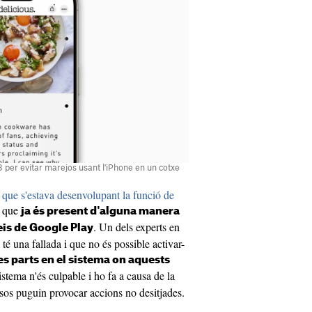
8 per evitar marejos usant l'iPhone en un cotxe
 que s'estava desenvolupant la funció de
i que
ja és present d'alguna manera
. Un dels experts en
eis de Google Play
 una fallada i que no és possible activar-
s parts en el sistema on aquests
sistema n'és culpable i ho fa a causa de la
osos puguin provocar accions no desitjades.