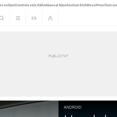
es eclipsi
Controls vols Itàlia
Abascal Sánchez
Iran EUA
Messi
Preu llum av
ANDROID