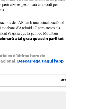
rs però això es gestionarà amb codi per
ats.
tacions de l'API amb una actualització del
 i tot abans d'Android 17 però atesos els
ment s'espera que la gent de Mountain
ionarà a tal grau que se'n parli tot
otícies d’última hora de
nacional.
Descarrega’t aquí l’app
MÉS