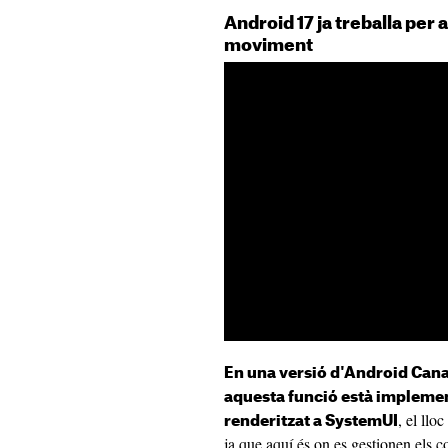
Android 17 ja treballa per 
moviment
En una versió d'Android Cana
aquesta funció està impleme
, el llo
renderitzat a SystemUI
ja que aquí és on es gestionen els c