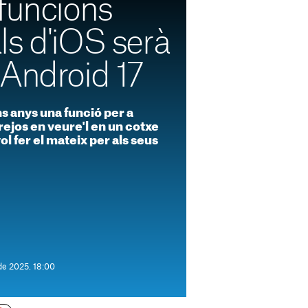
funcions
ls d'iOS serà
 Android 17
s anys una funció per a
rejos en veure'l en un cotxe
l fer el mateix per als seus
de 2025. 18:00