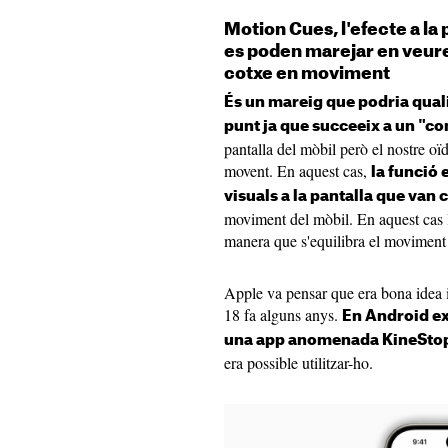
Motion Cues, l'efecte a la
es poden marejar en veure
cotxe en moviment
És un mareig que podria quali
punt ja que succeeix a un "co
pantalla del mòbil però el nostre oïd
movent. En aquest cas,
la funció 
visuals a la pantalla que van 
moviment del mòbil. En aquest cas l
manera que s'equilibra el moviment 
Apple va pensar que era bona idea 
18 fa alguns anys.
En Android exi
una app anomenada KineSto
era possible utilitzar-ho.