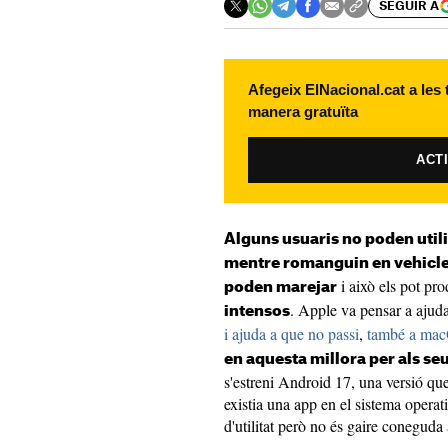
SEGUIR A
Afegeix ElNacional.cat a les
manera gratuïta
ACT
Alguns usuaris no poden utili
mentre romanguin en vehicl
i això els pot pr
poden marejar
. Apple va pensar a aju
intensos
i ajuda a que no passi
,
també a ma
en aquesta millora per als se
s'estreni Android 17, una versió q
existia una app en el sistema opera
d'utilitat però no és gaire conegud