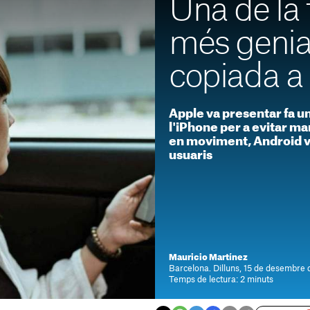
Una de la 
més genia
copiada a
Apple va presentar fa un
l'iPhone per a evitar ma
en moviment, Android vo
usuaris
Mauricio Martínez
Barcelona. Dilluns, 15 de desembre 
Temps de lectura: 2 minuts