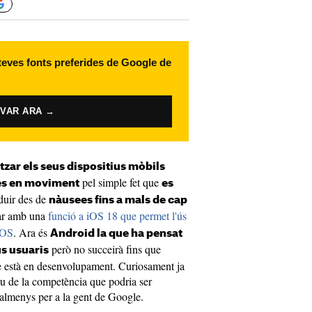
 teves fonts preferides de Google de
IVAR ARA →
tzar els seus dispositius mòbils
pel simple fet que
es en moviment
es
oduir des de
nàusees fins a mals de cap
dar amb una
funció a iOS 18 que permet l'ús
cOS
. Ara és
Android la que ha pensat
però no succeirà fins que
us usuaris
ue està en desenvolupament. Curiosament ja
tiu de la competència que podria ser
a almenys per a la gent de Google.