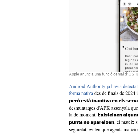
Apple anuncia una funció genial d'iOS 1
Android Authority ja havia detectat
forma nativa
des de finals de 2024 
però està inactiva en els serv
desmuntatges d'APK assenyala que té
la de moment.
Existeixen algune
, el mateix 
punts no apareixen
seguretat, eviten que agents malici