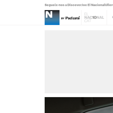
Segueix-nos a Discover
Joc El Nacional
Uller