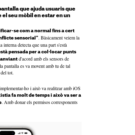
 pantalla que ajuda usuaris que
 el seu mòbil en estar en un
ficar-se com a normal fins a cert
. Bàsicament veiem la
nflicte sensorial"
a interna detecta que una part s'està
està pensada per a col·locar punts
d'acord amb els sensors de
canviant
a pantalla es va movent amb tu de tal
del tot.
implementar-ho i això va realitzar amb iOS
stia fa molt de temps i això va ser a
. Amb donar els permisos corresponents
p