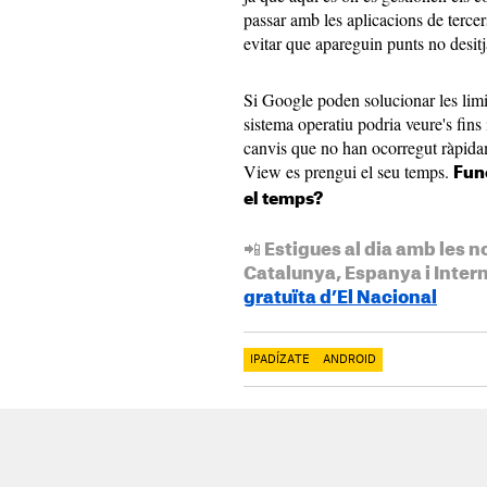
passar amb les aplicacions de terce
evitar que apareguin punts no desitj
Si Google poden solucionar les limi
sistema operatiu podria veure's fins
canvis que no han ocorregut ràpida
View es prengui el seu temps.
Func
el temps?
📲 Estigues al dia amb les n
Catalunya, Espanya i Inter
gratuïta d’El Nacional
IPADÍZATE
ANDROID