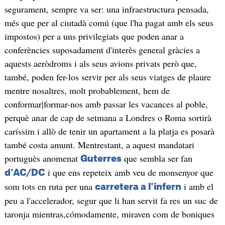
segurament, sempre va ser: una infraestructura pensada,
més que per al ciutadà comú (que l'ha pagat amb els seus
impostos) per a uns privilegiats que poden anar a
conferències suposadament d'interès general gràcies a
aquests aeròdroms i als seus avions privats però que,
també, poden fer-los servir per als seus viatges de plaure
mentre nosaltres, molt probablement, hem de
conformar|formar-nos amb passar les vacances al poble,
perquè anar de cap de setmana a Londres o Roma sortirà
caríssim i allò de tenir un apartament a la platja es posarà
també costa amunt. Mentrestant, a aquest mandatari
portuguès anomenat
que sembla ser fan
Guterres
i que ens repeteix amb veu de monsenyor que
d'AC/DC
som tots en ruta per una
i amb el
carretera a l'infern
peu a l'accelerador, segur que li han servit fa res un suc de
taronja mientras,cómodamente, miraven com de boniques