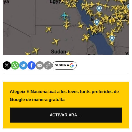
SEGUIR A
Afegeix ElNacional.cat a les teves fonts preferides de
Google de manera gratuïta
ACTIVAR ARA →