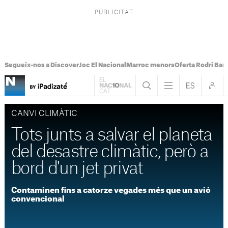
Segueix-nos a Discover
Joc El Nacional
Marroc menors
Oferta Rodri Bar
CANVI CLIMÀTIC
Tots junts a salvar el planeta
del desastre climàtic, però a
bord d'un jet privat
Contaminen fins a catorze vegades més que un avió
convencional