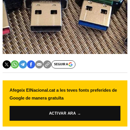
SEGUIR A
Afegeix ElNacional.cat a les teves fonts preferides de
Google de manera gratuïta
ACTIVAR ARA →