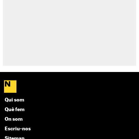
Qui som
Què fem
On som
Escriu-nos
Sitemap