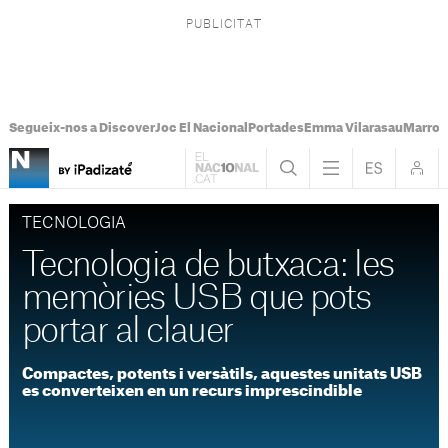
Segueix-nos a Discover
Joc El Nacional
Portades
Emma Vilarasau
Marroc
TECNOLOGIA
Tecnologia de butxaca: les
memòries USB que pots
portar al clauer
Compactes, potents i versàtils, aquestes unitats USB
es converteixen en un recurs imprescindible