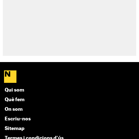
Qui som
Què fem
On som
Escriu-nos
Sitemap
Termes i condicions d'ús