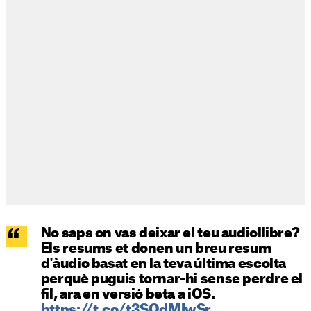
No saps on vas deixar el teu audiollibre?
Els resums et donen un breu resum
d'àudio basat en la teva última escolta
perquè puguis tornar-hi sense perdre el
fil, ara en versió beta a iOS.
https://t.co/t3SOdMIwSr