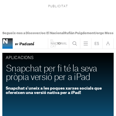
Segueix-nos a Discover
Joc El Nacional
Rufián Puigdemont
Jorge Messi
APLICACIONS
Snapchat per fi té la seva
pròpia versió per a iPad
Snapchat s'uneix a les poques xarxes socials que
ofereixen una versió nativa per a iPad!