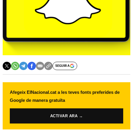
SEGUIR A
Afegeix ElNacional.cat a les teves fonts preferides de
Google de manera gratuïta
ACTIVAR ARA →