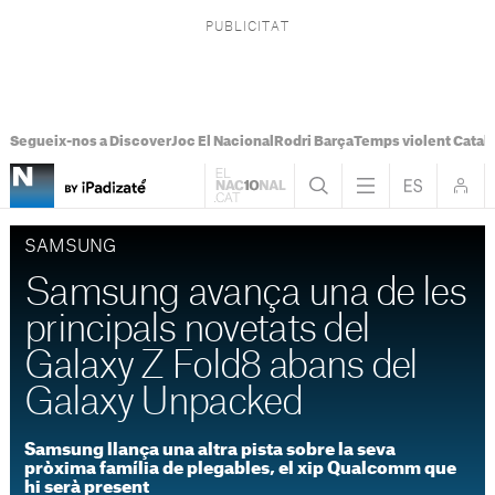
Segueix-nos a Discover
Joc El Nacional
Rodri Barça
Temps violent Catal
SAMSUNG
Samsung avança una de les
principals novetats del
Galaxy Z Fold8 abans del
Galaxy Unpacked
Samsung llança una altra pista sobre la seva
pròxima família de plegables, el xip Qualcomm que
hi serà present