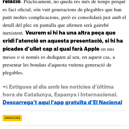
. Pràcticament, no queda res més de temps perquè
relació
es faci oficial; són vuit generacions de plegables que han
patit moltes complicacions, però es consolidarà just amb el
detall del plec en pantalla que afirmen serà gairebé
inexistent.
Veurem si hi ha una altra peça que
cridi l'atenció en aquesta presentació, si hi ha
en uns
picades d'ullet cap al qual farà Apple
mesos o si només es dediquen al seu, en aquest cas, a
presentar les bondats d'aquesta vuitena generació de
plegables.
📲 Estigues al dia amb les notícies d’última
hora de Catalunya, Espanya i Internacional.
Descarrega’t aquí l’app gratuïta d’El Nacional
SAMSUNG