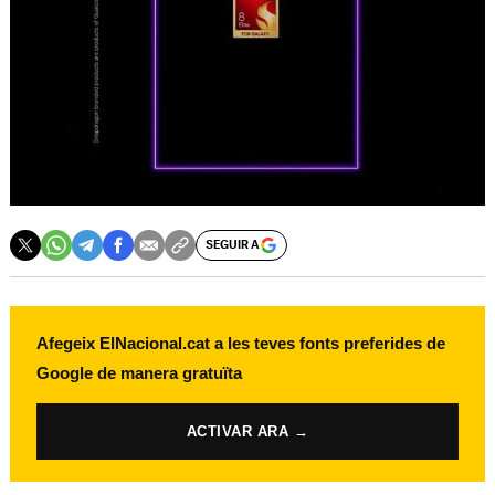
SEGUIR A
Afegeix ElNacional.cat a les teves fonts preferides de
Google de manera gratuïta
ACTIVAR ARA →