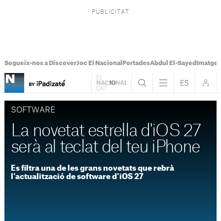
Segueix-nos a Discover
Joc El Nacional
Portades
Abdul El-Sayed
Imatges
SOFTWARE
La novetat estrella d'iOS 27
serà al teclat del teu iPhone
Es filtra una de les grans novetats que rebrà
l'actualització de software d'iOS 27