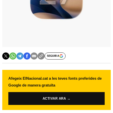
SEGUIR A
Afegeix ElNacional.cat a les teves fonts preferides de
Google de manera gratuïta
ACTIVAR ARA →