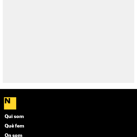
Qui som
Què fem
On som