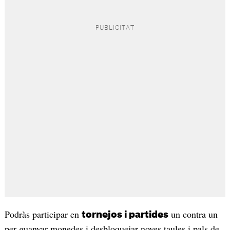
Podràs participar en
un contra un
tornejos i partides
per guanyar monedes i desbloquejar noves taules i pals de