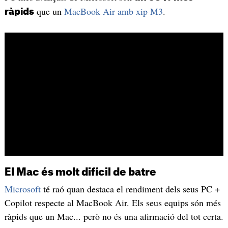
que un
MacBook Air amb xip M3
.
ràpids
El Mac és molt difícil de batre
Microsoft
té raó quan destaca el rendiment dels seus PC +
Copilot respecte al MacBook Air. Els seus equips són més
ràpids que un Mac... però no és una afirmació del tot certa.