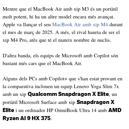
Mentre que el MacBook Air amb xip M3 és un portàtil
molt potent, hi ha un altre model encara més avançat.
Apple va llançar el seu
MacBook Air amb xip M4
durant
el mes de març de 2025. A més, el rival hauria de ser el
xip M4 Pro, atès que té el mateix nombre de nuclis.
D'altra banda, els equips de Microsoft amb Copilot són
bastant més cars que el MacBook Air.
Alguns dels PCs amb Copilot+ que s'han estat provant en
la comparativa inclouen un equip Lenovo Yoga Slim 7x
amb un xip
, un
Qualcomm Snapdragon X Elite
portàtil Microsoft Surface amb xip
Snapdragon X
i un ordinador HP OmniBook Ultra 14 amb
Elite
AMD
.
Ryzen AI 9 HX 375