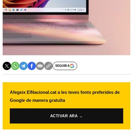
SEGUIR A
Afegeix ElNacional.cat a les teves fonts preferides de
Google de manera gratuïta
ACTIVAR ARA →