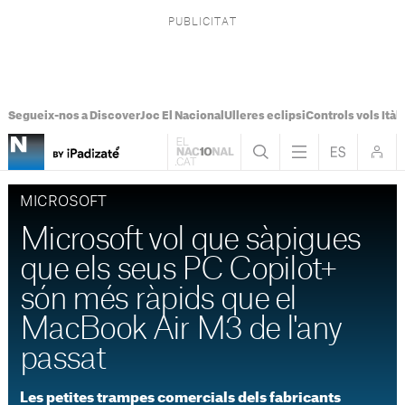
Segueix-nos a Discover
Joc El Nacional
Ulleres eclipsi
Controls vols Itàli
MICROSOFT
Microsoft vol que sàpigues
que els seus PC Copilot+
són més ràpids que el
MacBook Air M3 de l'any
passat
Les petites trampes comercials dels fabricants