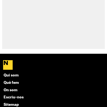
Qui som
Què fem
On som
Escriu-nos
Sitemap