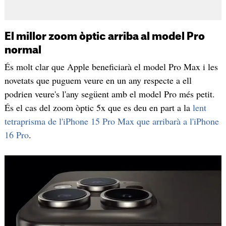
El millor zoom òptic arriba al model Pro
normal
És molt clar que Apple beneficiarà el model Pro Max i les
novetats que puguem veure en un any respecte a ell
podrien veure's l'any següent amb el model Pro més petit.
És el cas del zoom òptic 5x que es deu en part a la
lent
tetraprisma de l'iPhone 15 Pro Max que arribarà a l'iPhone
16 Pro
.