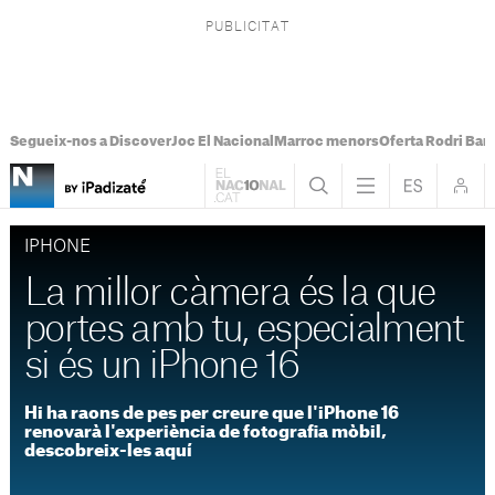
Segueix-nos a Discover
Joc El Nacional
Marroc menors
Oferta Rodri Bar
IPHONE
La millor càmera és la que
portes amb tu, especialment
si és un iPhone 16
Hi ha raons de pes per creure que l'iPhone 16
renovarà l'experiència de fotografia mòbil,
descobreix-les aquí