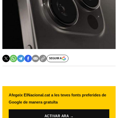
SEGUIR A
Afegeix ElNacional.cat a les teves fonts preferides de
Google de manera gratuïta
ACTIVAR ARA →