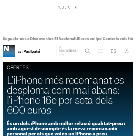
Segueix-nos a Discover
Joc El Nacional
Ulleres eclipsi
Controls vols Itàli
OFERTES
L'iPhone més recomanat es
desploma com mai abans:
l'iPhone 16e per sota dels
600 euros
És un dels iPhone amb millor relació qualitat-preu i
amb aquest descompte és la meva recomanació
personal per als que volen un iPhone a preu