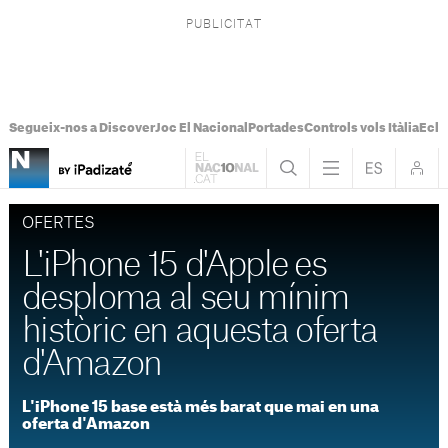
Segueix-nos a Discover
Joc El Nacional
Portades
Controls vols Itàlia
Ecli
OFERTES
L'iPhone 15 d'Apple es
desploma al seu mínim
històric en aquesta oferta
d'Amazon
L'iPhone 15 base està més barat que mai en una
oferta d'Amazon