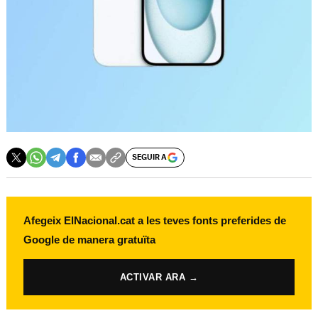
SEGUIR A
Afegeix ElNacional.cat a les teves fonts preferides de
Google de manera gratuïta
ACTIVAR ARA →