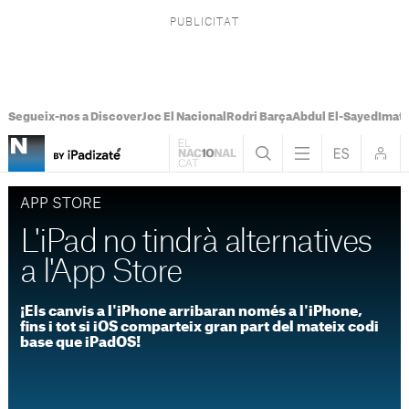
Segueix-nos a Discover
Joc El Nacional
Rodri Barça
Abdul El-Sayed
Imatg
APP STORE
L'iPad no tindrà alternatives
a l'App Store
¡Els canvis a l'iPhone arribaran només a l'iPhone,
fins i tot si iOS comparteix gran part del mateix codi
base que iPadOS!