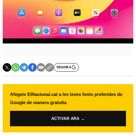
SEGUIR A
Afegeix ElNacional.cat a les teves fonts preferides de
Google de manera gratuïta
ACTIVAR ARA →