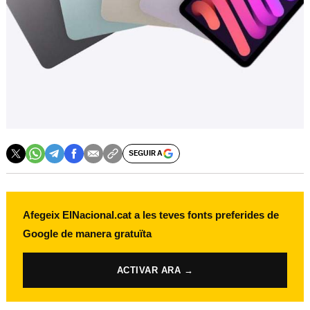
SEGUIR A
Afegeix ElNacional.cat a les teves fonts preferides de
Google de manera gratuïta
ACTIVAR ARA →