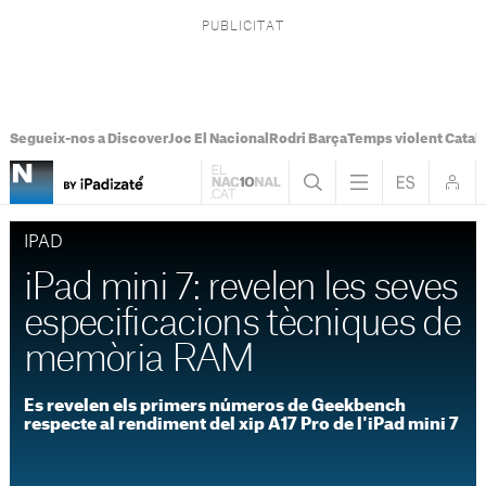
Segueix-nos a Discover
Joc El Nacional
Rodri Barça
Temps violent Catal
IPAD
iPad mini 7: revelen les seves
especificacions tècniques de
memòria RAM
Es revelen els primers números de Geekbench
respecte al rendiment del xip A17 Pro de l'iPad mini 7