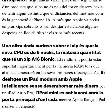
un xip A18?
d'un producte que si bé no és nou del tot en disseny havia
de tenir algun distintiu que el distanciés del més nou com
és la generació d'iPhone 16. A més que Apple va poder
emprar xips sobrants o van desitjar estalviar-se algunes
despeses en lloc d'utilitzar els xips més recents.
Una altra dada curiosa sobre el xip és que la
seva CPU és de 6 nuclis, la mateixa quantitat
. El rendiment podria estar
que té un xip A16 Bionic
suportat majoritàriament per la memòria RAM tot i que
això es demostrarà en les seves primeres ressenyes d'ús.
Si
desitges un iPad modern amb Apple
per
Intelligence sense desemborsar més diners
un iPad Air o Pro,
l'iPad mini es col·locarà com la
mentre Apple llança l'iPad
porta principal d'entrada
d'onzena generació.