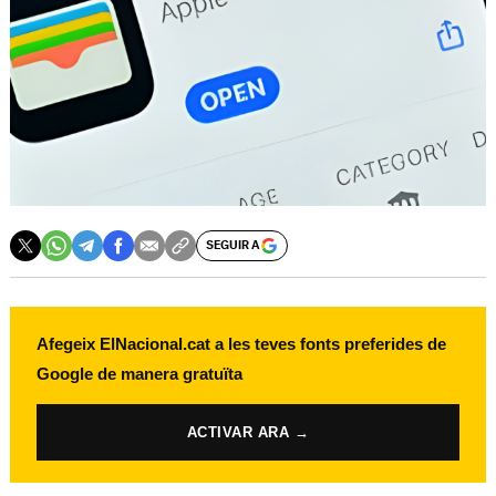
SEGUIR A
Afegeix ElNacional.cat a les teves fonts preferides de
Google de manera gratuïta
ACTIVAR ARA →