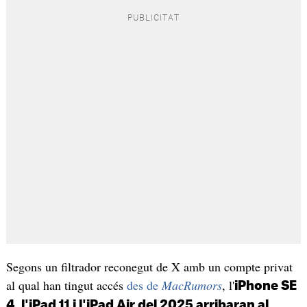
Segons un filtrador reconegut de X amb un compte privat
al qual han tingut accés
des de
MacRumors
, l'
iPhone SE
4, l'iPad 11 i l'iPad Air del 2025 arribaran al