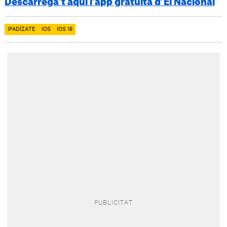
Descarrega’t aquí l’app gratuïta d’El Nacional
IPADÍZATE
IOS
IOS 18