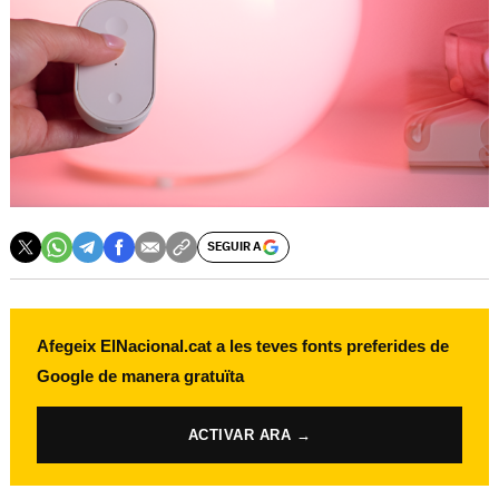
SEGUIR A
Afegeix ElNacional.cat a les teves fonts preferides de
Google de manera gratuïta
ACTIVAR ARA →