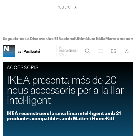
Segueix-nos a Discover
Joc El Nacional
Ultimàtum Itàlia
Marroc menors
ACCESSORIS
IKEA presenta més de 20
nous accessoris per a la llar
intel·ligent
IKEA reconstrueix la seva línia intel·ligent amb 21
productes compatibles amb Matter i HomeKit!