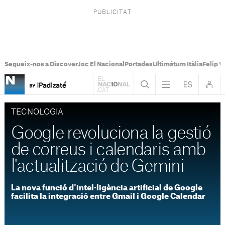
Segueix-nos a Discover
Joc El Nacional
Portades
Ultimàtum Itàlia
Felip V
TECNOLOGIA
Google revoluciona la gestió
de correus i calendaris amb
l'actualització de Gemini
La nova funció d'intel·ligència artificial de Google
facilita la integració entre Gmail i Google Calendar