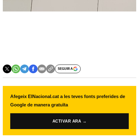
SEGUIR A
Afegeix ElNacional.cat a les teves fonts preferides de
Google de manera gratuïta
ACTIVAR ARA →