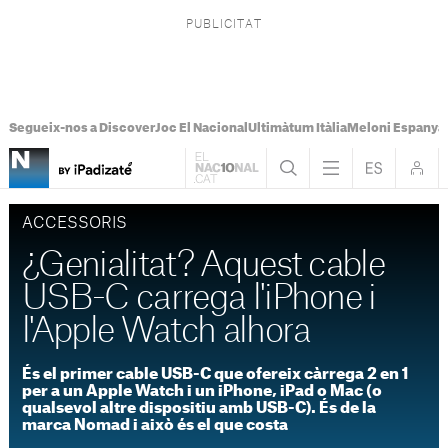
Segueix-nos a Discover
Joc El Nacional
Ultimàtum Itàlia
Meloni Espanya
ACCESSORIS
¿Genialitat? Aquest cable
USB-C carrega l'iPhone i
l'Apple Watch alhora
És el primer cable USB-C que ofereix càrrega 2 en 1
per a un Apple Watch i un iPhone, iPad o Mac (o
qualsevol altre dispositiu amb USB-C). És de la
marca Nomad i això és el que costa