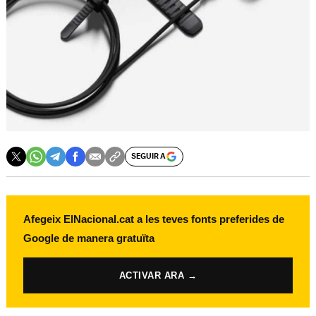
SEGUIR A
Afegeix ElNacional.cat a les teves fonts preferides de
Google de manera gratuïta
ACTIVAR ARA →