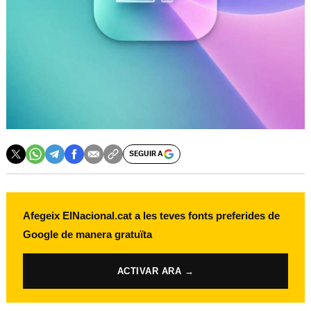
SEGUIR A
Afegeix ElNacional.cat a les teves fonts preferides de
Google de manera gratuïta
ACTIVAR ARA →