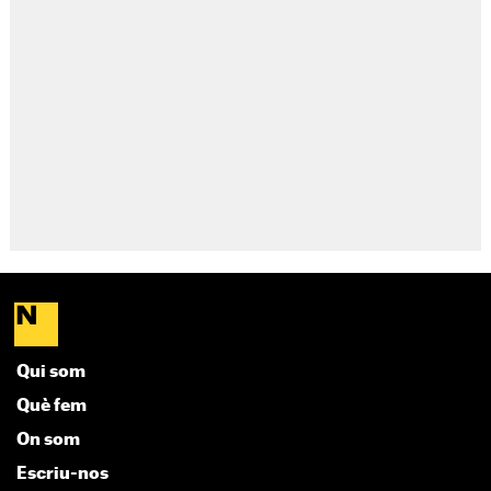
Qui som
Què fem
On som
Escriu-nos