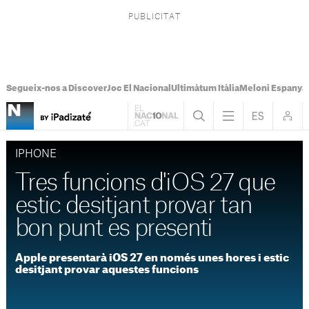
Segueix-nos a Discover
Joc El Nacional
Ultimàtum Itàlia
Meloni Espanya
IPHONE
Tres funcions d'iOS 27 que
estic desitjant provar tan
bon punt es presenti
Apple presentarà iOS 27 en només unes hores i estic
desitjant provar aquestes funcions