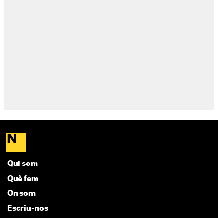
Qui som
Què fem
On som
Escriu-nos