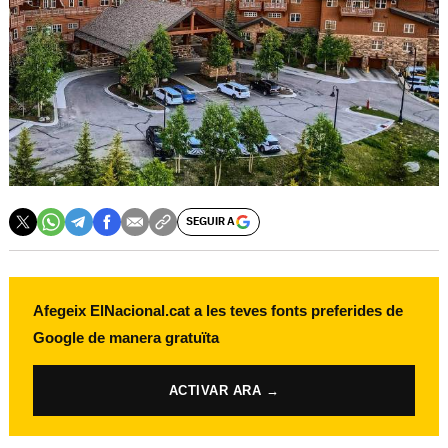
SEGUIR A
Afegeix ElNacional.cat a les teves fonts preferides de
Google de manera gratuïta
ACTIVAR ARA →