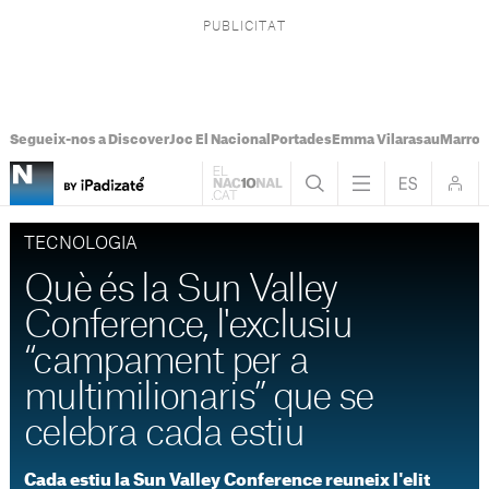
Segueix-nos a Discover
Joc El Nacional
Portades
Emma Vilarasau
Marroc
TECNOLOGIA
Què és la Sun Valley
Conference, l'exclusiu
“campament per a
multimilionaris” que se
celebra cada estiu
Cada estiu la Sun Valley Conference reuneix l'elit