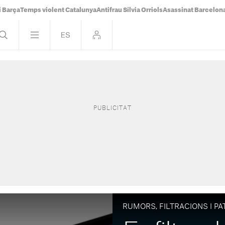
i Barça
Temps violent Catalunya
Antifrau Sílvia Orriols
Asassinat Barcelon
RUMORS, FILTRACIONS I P