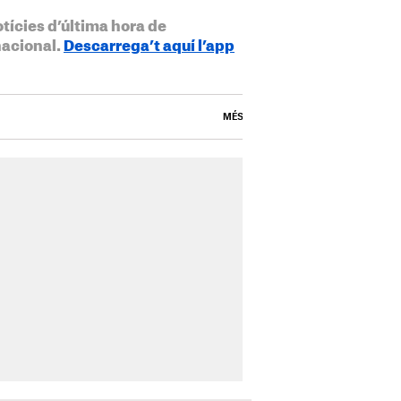
otícies d’última hora de
nacional.
Descarrega’t aquí l’app
MÉS