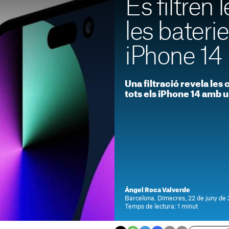
Es filtren
les baterie
iPhone 14
Una filtració revela les 
tots els iPhone 14 amb 
Ángel Roca Valverde
Barcelona. Dimecres, 22 de juny de 
Temps de lectura: 1 minut