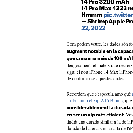
14 Pro 3200 mAh
14 Pro Max 4323 
Hmmm
pic.twitt
— ShrimpApplePr
22, 2022
Com podem veure, les dades són fo
augment notable en la capacita
que creixeria més de 100 mA
lleugerament, el mateix que decrei
sigui el nou iPhone 14 Max l'iPhone
de confirmar-se aquestes dades.
Recordem que s'especula amb què
arribin amb el xip A16 Bionic
, que
considerablement la durada d
. Vei
en ser un xip més eficient
tindrà una durada similar a la de l'
durada de bateria similar a la de l