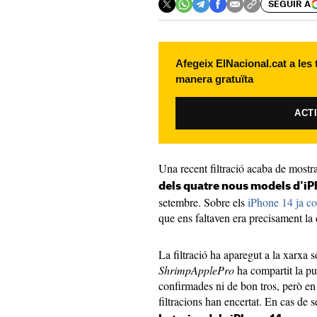
SEGUIR A
Afegeix ElNacional.cat a les
manera gratuïta
ACT
Una recent filtració acaba de mostr
dels quatre nous models d'iP
setembre. Sobre els
iPhone 14 ja co
que ens faltaven era precisament la 
La filtració ha aparegut a la xarxa 
ShrimpApplePro
ha compartit la pu
confirmades ni de bon tros, però en 
filtracions han encertat. En cas de 