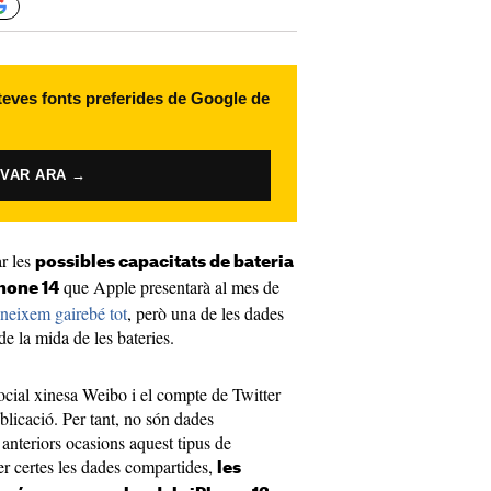
 teves fonts preferides de Google de
IVAR ARA →
ar les
possibles capacitats de bateria
que Apple presentarà al mes de
hone 14
neixem gairebé tot
, però una de les dades
de la mida de les bateries.
social xinesa Weibo i el compte de Twitter
blicació. Per tant, no són dades
anteriors ocasions aquest tipus de
ser certes les dades compartides,
les