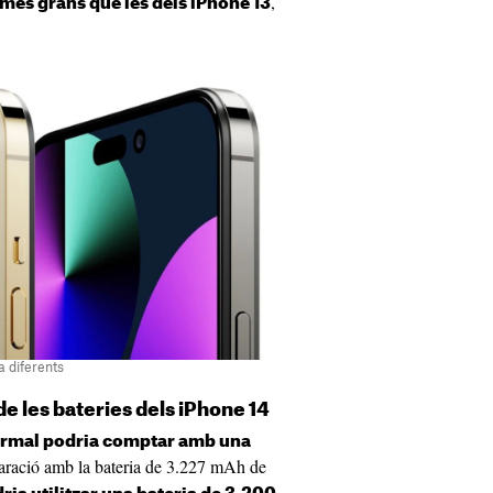
,
 més grans que les dels iPhone 13
a diferents
de les bateries dels iPhone 14
ormal podria comptar amb una
ració amb la bateria de 3.227 mAh de