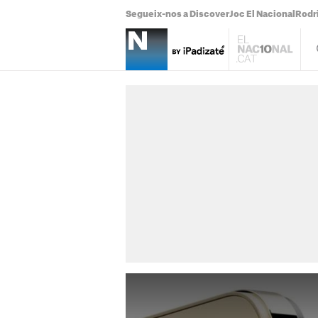
Segueix-nos a Discover
Joc El Nacional
Rodr