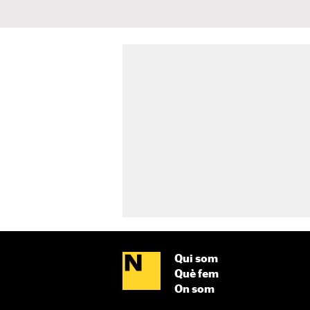
Qui som
Què fem
On som