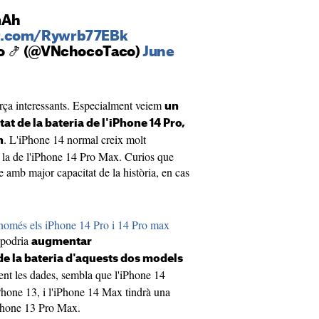
mAh
er.com/Rywrb77EBk
o 🍤 (@VNchocoTaco)
June
rça interessants. Especialment veiem
un
t de la bateria de l'iPhone 14 Pro,
. L'iPhone 14 normal creix molt
h
x la de l'iPhone 14 Pro Max. Curios que
 amb major capacitat de la història, en cas
només els iPhone 14 Pro i 14 Pro max
 podria
augmentar
e la bateria d'aquests dos models
ent les dades, sembla que l'iPhone 14
iPhone 13, i l'iPhone 14 Max tindrà una
'iPhone 13 Pro Max.