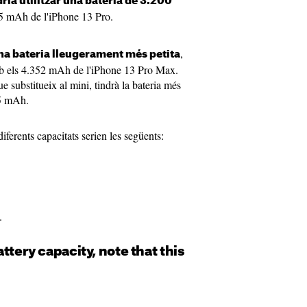
ria utilitzar una bateria de 3.200
5 mAh de l'iPhone 13 Pro.
,
na bateria lleugerament més petita
 els 4.352 mAh de l'iPhone 13 Pro Max.
 substitueix al mini, tindrà la bateria més
25 mAh.
iferents capacitats serien les següents:
.
ttery capacity, note that this