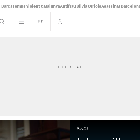
i Barça
Temps violent Catalunya
Antifrau Sílvia Orriols
Asassinat Barcelon
JOCS