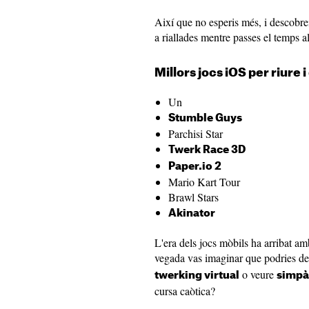
Així que no esperis més, i descobrei
a riallades mentre passes el temps a
Millors jocs iOS per riure 
Un
Stumble Guys
Parchisi Star
Twerk Race 3D
Paper.io 2
Mario Kart Tour
Brawl Stars
Akinator
L'era dels jocs mòbils ha arribat amb
vegada vas imaginar que podries de
o veure
twerking virtual
simpà
cursa caòtica?