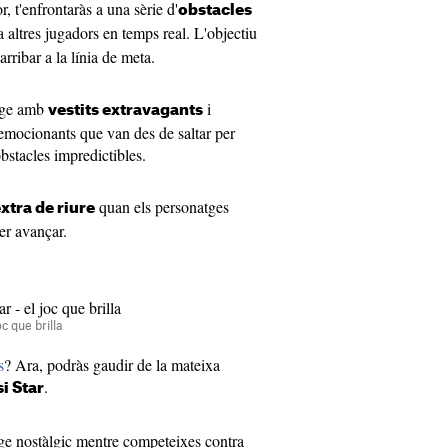
, t'enfrontaràs a una sèrie d'
obstacles
altres jugadors en temps real. L'objectiu
 arribar a la línia de meta.
atge amb
i
vestits extravagants
 emocionants que van des de saltar per
bstacles impredictibles.
quan els personatges
xtra de riure
er avançar.
c que brilla
s
? Ara, podràs gaudir de la mateixa
.
i Star
tge nostàlgic mentre competeixes contra