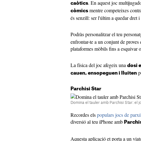
. En aquest joc multijugador
caòtics
mentre competeixes contra 
còmics
és senzill: ser l'últim a quedar dret i
Podràs personalitzar el teu person
enfrontar-te a un conjunt de proves
plataformes mòbils fins a esquivar o
La física del joc afegeix una
dosi e
p
cauen, ensopeguen i lluiten
Parchisi Star
Domina el tauler amb Parchisi Star: el jo
Recordes els
populars jocs de parxí
diversió al teu iPhone amb
Parchis
Aquesta aplicació et porta a un via