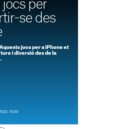
 jocs per
ertir-se des
e
 Aquests jocs per a iPhone et
ure i diversió des de la
.
2023. 15:00