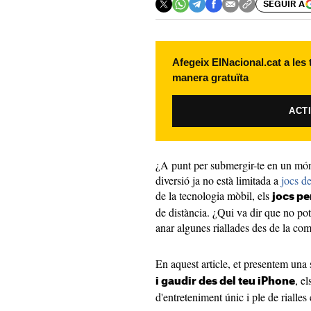
SEGUIR A
Afegeix ElNacional.cat a les
manera gratuïta
ACT
¿A punt per submergir-te en un món 
diversió ja no està limitada a
jocs de
de la tecnologia mòbil, els
jocs per
de distància. ¿Qui va dir que no pot
anar algunes riallades des de la com
En aquest article, et presentem una
, e
i gaudir des del teu iPhone
d'entreteniment únic i ple de rialles