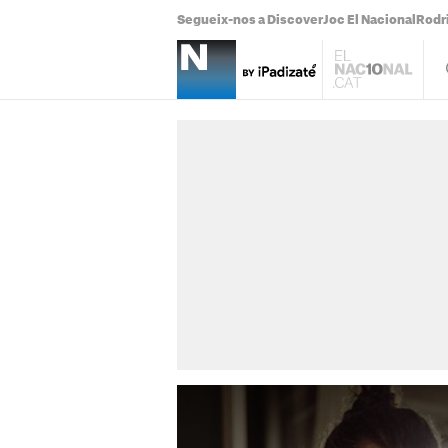
Segueix-nos a Discover
Joc El Nacional
Rodr