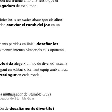
a del teu iPhone amb una versió que et
de tot el món.
jugadors
otes les teves cartes abans que els altres,
poden
en un
canviar el rumb del joc
ants partides en línia i
desafiar les
mentre intentes vèncer els teus oponents.
s
afegeix un toc de diversió visual a
colorida
jugant en solitari o formant equip amb amics,
en cada ronda.
ntretingut
tijugador de Stumble Guys
món de
desafiaments divertits i