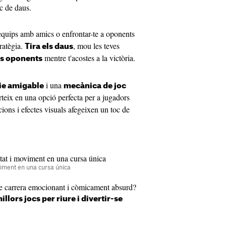
c de daus.
equips amb amics o enfrontar-te a oponents
ratègia.
, mou les teves
Tira els daus
mentre t'acostes a la victòria.
us oponents
i una
cie amigable
mecànica de joc
teix en una opció perfecta per a jugadors
cions i efectes visuals afegeixen un toc de
iment en una cursa única
de carrera emocionant i còmicament absurd?
illors jocs per riure i divertir-se