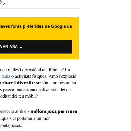
 teves fonts preferides de Google de
IVAR ARA →
de rialles i diversió al teu iPhone? La
 taula
o activitats físiques. Amb l'explosió
són a només un toc
 riure i divertir-se
s passar una estona de diversió i deixar
oditat del teu mòbil?
 selecció amb els
millors jocs per riure
ls quals et portaran a un món
 contagioses.