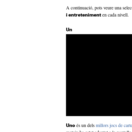
A continuació, pots veure una sele
en cada nivell.
i entreteniment
Un
és un dels
millors jocs de cart
Uno