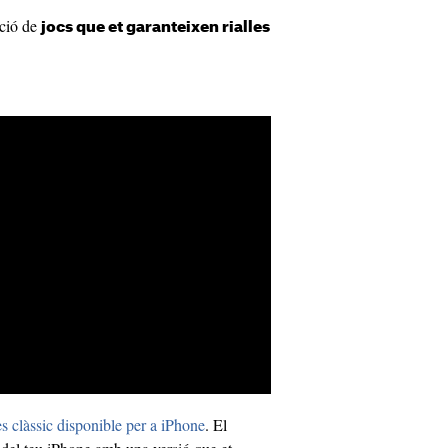
cció de
jocs que et garanteixen rialles
es clàssic disponible per a iPhone
. El