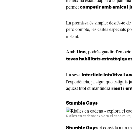
mateix ha estat adaptat a la pantall
permet
competir amb amics i 
La premissa és simple: desfés-te de t
però compte, les cartes especials 
instant.
Amb
, podràs gaudir d'emocion
Uno
teves habilitats estratègique
La seva
interfície intuïtiva i a
l'experiència, ja sigui que estiguis 
aquest títol et mantindrà
rient i e
Stumble Guys
Rialles en cadena: explora el caos mul
et convida a un 
Stumble Guys