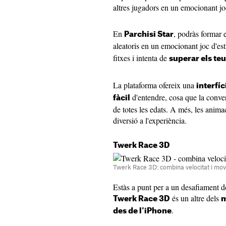
altres jugadors en un emocionant jo
En
, podràs formar 
Parchisi Star
aleatoris en un emocionant joc d'est
fitxes i intenta de
superar els te
La plataforma ofereix una
interfí
d'entendre, cosa que la conver
fàcil
de totes les edats. A més, les anima
diversió a l'experiència.
Twerk Race 3D
Twerk Race 3D: combina velocitat i mov
Estàs a punt per a un desafiament 
és un altre dels
Twerk Race 3D
m
.
des de l'iPhone