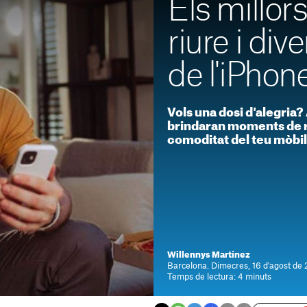
Els millors
riure i div
de l'iPhon
Vols una dosi d'alegria?
brindaran moments de ri
comoditat del teu mòbil
Willennys Martínez
Barcelona. Dimecres, 16 d'agost de 
Temps de lectura: 4 minuts