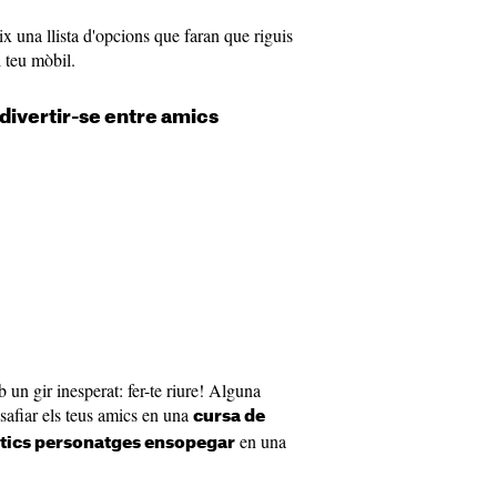
x una llista d'opcions que faran que riguis
l teu mòbil.
i divertir-se entre amics
 un gir inesperat: fer-te riure! Alguna
safiar els teus amics en una
cursa de
en una
tics personatges ensopegar