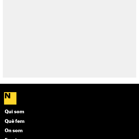
Qui som
Què fem
On som