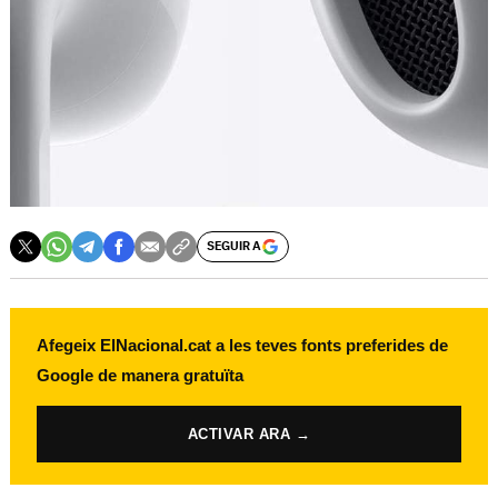
SEGUIR A
Afegeix ElNacional.cat a les teves fonts preferides de
Google de manera gratuïta
ACTIVAR ARA →