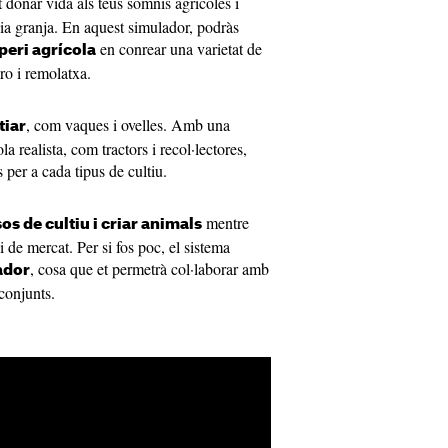
 donar vida als teus somnis agrícoles i
pia granja. En aquest simulador, podràs
en conrear una varietat de
peri agrícola
oro i remolatxa.
, com vaques i ovelles. Amb una
tiar
realista, com tractors i recol·lectores,
 per a cada tipus de cultiu.
mentre
os de cultiu i criar animals
i de mercat. Per si fos poc, el sistema
, cosa que et permetrà col·laborar amb
ador
 conjunts.