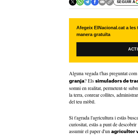
SEGUIR A
Afegeix ElNacional.cat a les
manera gratuïta
ACT
Alguna vegada t'has preguntat com
? Els
granja
simuladors de tra
somni en realitat, permetent-te subm
la terra, conrear collites, administ
del teu mòbil.
Si t'agrada l'agricultura i estàs bus
curiositat, estàs a punt de descobri
assumir el paper d'un
agricultor 