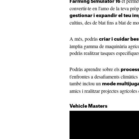
et permet
Farming Simulator 16
convertir-te en l'amo de la teva prò
gestionar i expandir el teu im
cultius, des de blat fins a blat de m
A més, podràs
criar i cuidar bes
àmplia gamma de maquinària agrícola 
podràs realitzar tasques específiques
Podràs aprendre sobre els
process
t'enfrontes a desafiaments climàtics 
també inclou un
mode multijug
amics i realitzar projectes agrícoles
Vehicle Masters