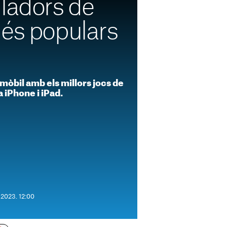
uladors de
més populars
u mòbil amb els millors jocs de
a iPhone i iPad.
 2023. 12:00