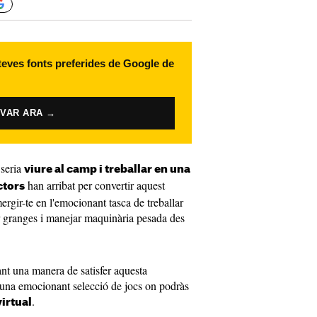
 teves fonts preferides de Google de
IVAR ARA →
 seria
viure al camp i treballar en una
han arribat per convertir aquest
ctors
ergir-te en l'emocionant tasca de treballar
rar granges i manejar maquinària pesada des
cant una manera de satisfer aquesta
r una emocionant selecció de jocs on podràs
.
virtual