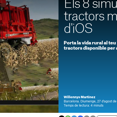
Els 8 sim
tractors 
d'iOS
Porta la vida rural al te
tractors disponible per 
Willennys Martínez
Barcelona. Diumenge, 27 d'agost de
Temps de lectura: 4 minuts