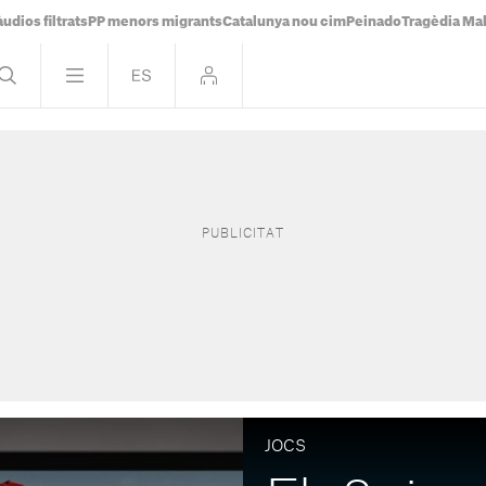
udios filtrats
PP menors migrants
Catalunya nou cim
Peinado
Tragèdia Ma
JOCS