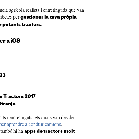
ncia agrícola realista i entretinguda que van
erfectes per
gestionar la teva pròpia
.
 potents tractors
er a iOS
 23
e Tractors 2017
 Granja
its i entretinguts, els quals van des de
per aprendre a conduir camions
.
e també hi ha
apps de tractors molt