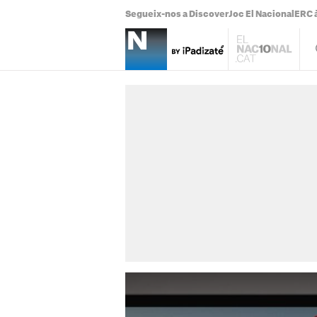
Segueix-nos a Discover
Joc El Nacional
ERC à