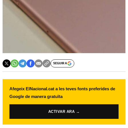
SEGUIR A
Afegeix ElNacional.cat a les teves fonts preferides de
Google de manera gratuïta
ACTIVAR ARA →