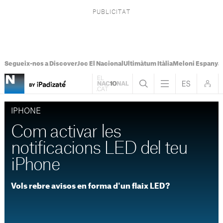
Segueix-nos a Discover
Joc El Nacional
Ultimàtum Itàlia
Meloni Espanya
IPHONE
Com activar les
notificacions LED del teu
iPhone
Vols rebre avisos en forma d'un flaix LED?