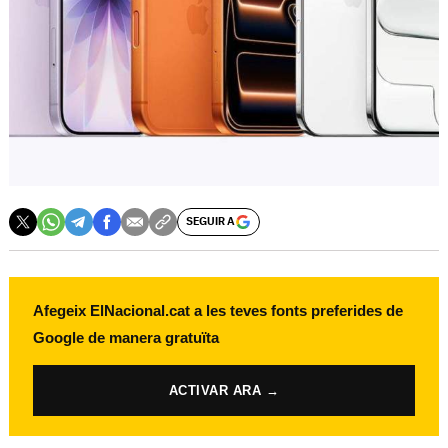
SEGUIR A
Afegeix ElNacional.cat a les teves fonts preferides de
Google de manera gratuïta
ACTIVAR ARA →