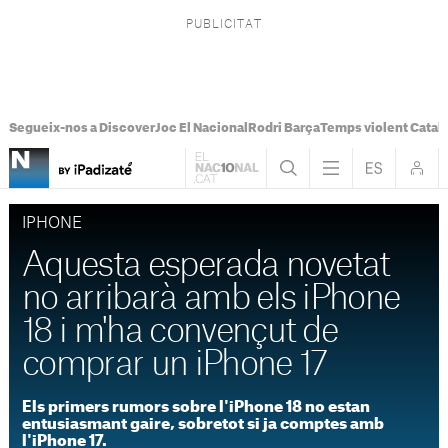
Segueix-nos a Discover
Joc El Nacional
Rodri Barça
Temps violent Catal
IPHONE
Aquesta esperada novetat
no arribarà amb els iPhone
18 i m'ha convençut de
comprar un iPhone 17
Els primers rumors sobre l'iPhone 18 no estan
entusiasmant gaire, sobretot si ja comptes amb
l'iPhone 17.