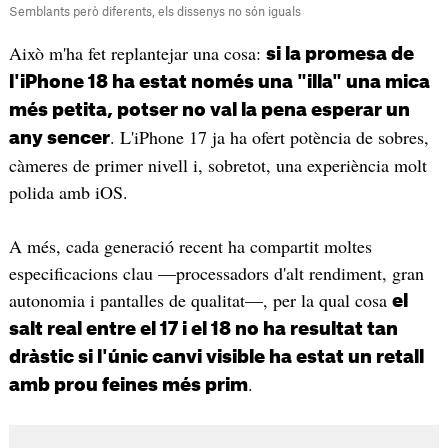
Semblants però diferents, els dissenys no són iguals
Això m'ha fet replantejar una cosa:
si la promesa de
l'iPhone 18 ha estat només una "illa" una mica
més petita, potser no val la pena esperar un
. L'iPhone 17 ja ha ofert potència de sobres,
any sencer
càmeres de primer nivell i, sobretot, una experiència molt
polida amb iOS.
A més, cada generació recent ha compartit moltes
especificacions clau —processadors d'alt rendiment, gran
autonomia i pantalles de qualitat—, per la qual cosa
el
salt real entre el 17 i el 18 no ha resultat tan
dràstic si l'únic canvi visible ha estat un retall
.
amb prou feines més prim