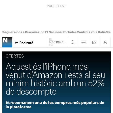
Segueix-nos a Discover
Joc El Nacional
Portades
Controls vols Itàlia
Mes
OFERTES
Aquest és l'iPhone més
venut d'Amazon i està al seu
mínim històric amb un 52%
de descompte
Et recomanem una de les compres més populars de
la plataforma