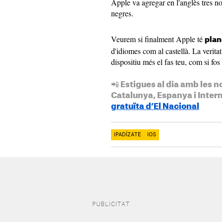
Apple va agregar en l'anglès tres no
negres.
Veurem si finalment Apple té
plan
d'idiomes com al castellà. La verita
dispositiu més el fas teu, com si fo
📲 Estigues al dia amb les n
Catalunya, Espanya i Inter
gratuïta d’El Nacional
IPADÍZATE
IOS