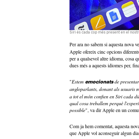
Siri és cada cop més present en el nostr
Per ara no sabem si aquesta nova v
Apple ofereix cinc opcions diferen
per a qualsevol altre idioma, cosa q
dues més a aquests idiomes per, fin
"
Estem
de presentar
emocionats
angloparlants, donant als usuaris
a tot el món confien en Siri cada di
qual cosa treballem perquè l'experi
possible
", va dir Apple en un comu
Com ja hem comentat, aquesta nova v
que Apple vol aconseguir algun di