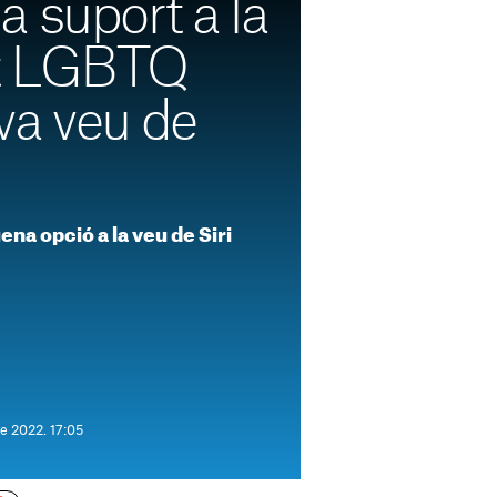
 suport a la
t LGBTQ
va veu de
na opció a la veu de Siri
e 2022. 17:05