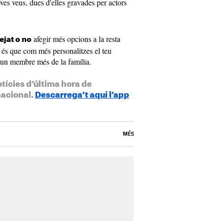
ves veus, dues d'elles gravades per actors
afegir més opcions a la resta
ejat o no
t és que com més personalitzes el teu
s un membre més de la família.
otícies d’última hora de
nacional.
Descarrega’t aquí l’app
MÉS