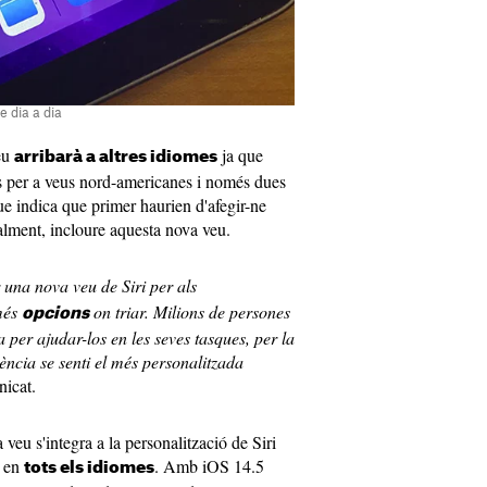
e dia a dia
eu
ja que
arribarà a altres idiomes
ts per a veus nord-americanes i només dues
ue indica que primer haurien d'afegir-ne
alment, incloure aquesta nova veu.
 una nova veu de Siri per als
 més
on triar. Milions de persones
opcions
a per ajudar-los en les seves tasques, per la
ència se senti el més personalitzada
nicat.
eu s'integra a la personalització de Siri
a en
. Amb iOS 14.5
tots els idiomes