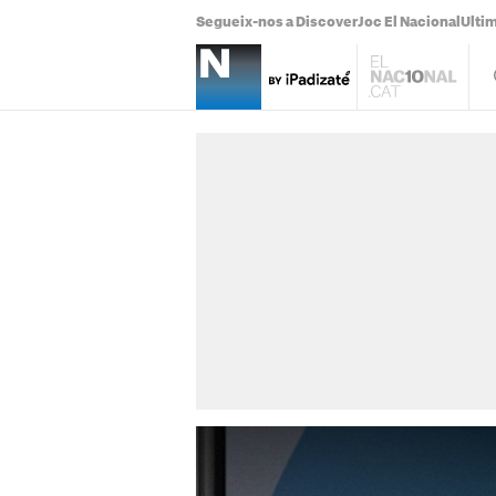
Segueix-nos a Discover
Joc El Nacional
Ultim