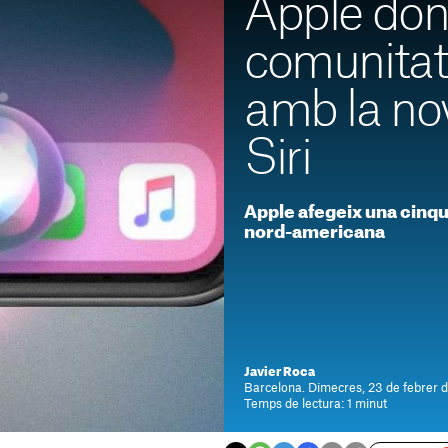
Apple dona
comunita
amb la no
Siri
Apple afegeix una cinque
nord-americana
Javier Roca
Barcelona. Dimecres, 23 de febrer d
Temps de lectura: 1 minut