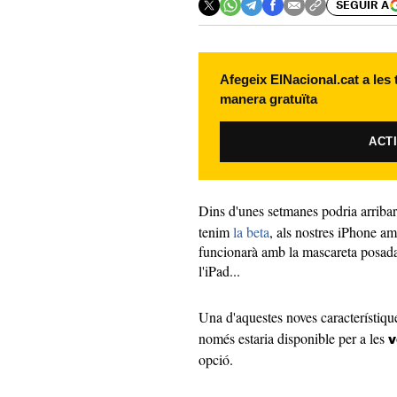
SEGUIR A
Afegeix ElNacional.cat a les
manera gratuïta
ACT
Dins d'unes setmanes podria arriba
tenim
la beta
, als nostres iPhone 
funcionarà amb la mascareta posada
l'iPad...
Una d'aquestes noves característiqu
només estaria disponible per a les
v
opció.