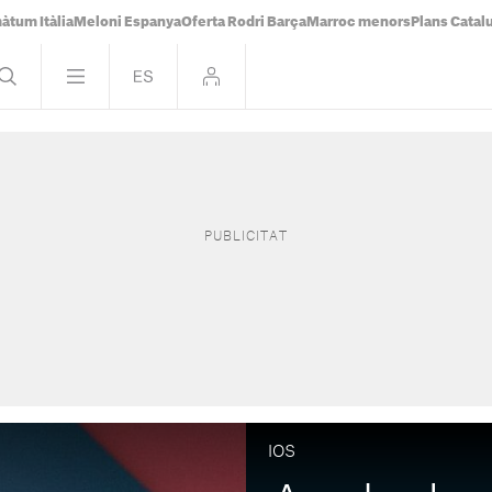
àtum Itàlia
Meloni Espanya
Oferta Rodri Barça
Marroc menors
Plans Catal
IOS