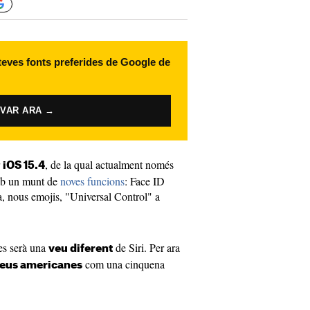
 teves fonts preferides de Google de
IVAR ARA →
r
, de la qual actualment només
iOS 15.4
amb un munt de
noves funcions
: Face ID
, nous emojis, "Universal Control" a
es serà una
de Siri. Per ara
veu diferent
com una cinquena
eus americanes