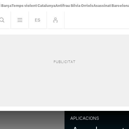
i Barça
Temps violent Catalunya
Antifrau Sílvia Orriols
Asassinat Barcelon
APLICACIONS