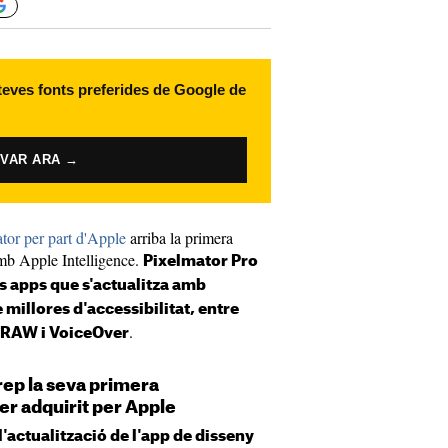
 teves fonts preferides de Google de
IVAR ARA →
tor per part d'Apple
arriba la primera
 amb Apple Intelligence.
Pixelmator Pro
es apps que s'actualitza amb
 millores d'accessibilitat, entre
.
b RAW i VoiceOver
rep la seva primera
er adquirit per Apple
l'actualització de l'app de disseny