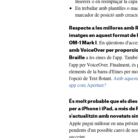
Insereix o en reemplaçar la capa
En treballar amb plantilles o ma
marcador de posició amb creaci
Respecte a les millores amb R
imatges en aquest format de
. En qüestions d'acces
OM-1 Mark I
amb VoiceOver per proporcio
a les eines de l'app. També é
Braille
l'app per VoiceOver. Finalment, és p
elements de la barra d'Eines per mos
l'opció de Text flotant.
Amb aquesta 
app com Aperture?
És molt probable que els dies
per a iPhone i iPad, a més de
s'actualitzin amb novetats si
Apple pugui millorar en una pròxim
pendents d'un possible canvi de nom
succeint.