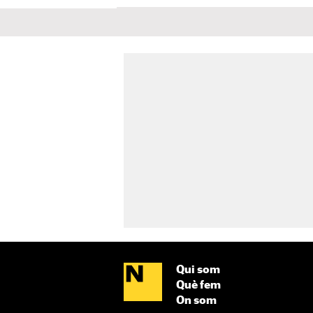
Qui som
Què fem
On som