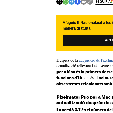
SEGUIR A
Afegeix ElNacional.cat a les
manera gratuïta
ACT
Després de la
adquisició de Pixelma
actualització rellevant i té a veure
per a Mac és la primera de tr
, a més d'
funcions d'IA
incloure
altres temes relacionats am
Pixelmator Pro per a Mac 
actualització després de s
La versió 3.7 és el número de 