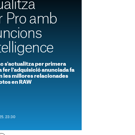
alitza
r Pro amb
uncions
telligence
c s'actualitza per primera
 fer l'adquisició anunciada fa
 les millores relacionades
 fotos en RAW
025. 23:30