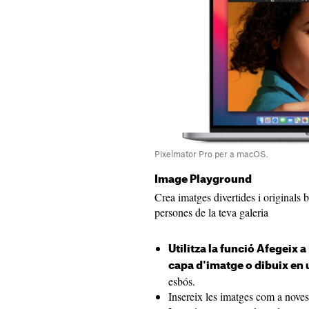
Pixelmator Pro per a macOS.
Image Playground
Crea imatges divertides i originals 
persones de la teva galeria
Utilitza la funció Afegeix 
capa d'imatge o dibuix en un
esbós.
Insereix les imatges com a nove