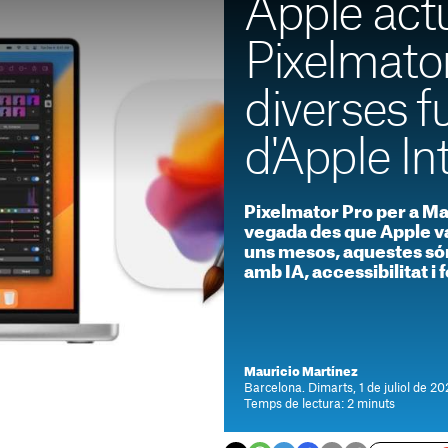
Apple actu
Pixelmato
diverses f
d'Apple In
Pixelmator Pro per a Ma
vegada des que Apple va
uns mesos, aquestes són
amb IA, accessibilitat i
Mauricio Martínez
Barcelona. Dimarts, 1 de juliol de 2
Temps de lectura: 2 minuts