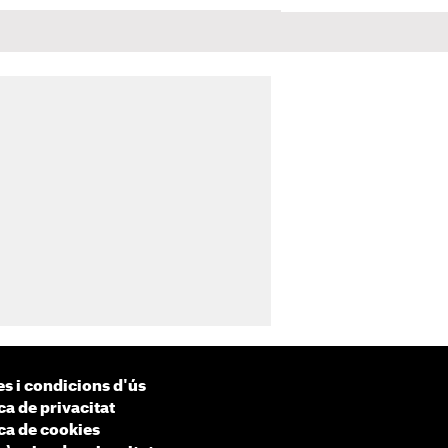
s i condicions d'ús
ca de privacitat
ica de cookies