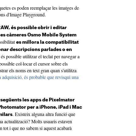
quetes es poden reemplaçar les imatges de
ons d'Image Playground.
AW, és possible obrir i editar
 les càmeres Osmo Mobile System
sibilitat
es millora la compatibilitat
nar descripcions parlades o en
s possible utilitzar el teclat per navegar a
ossible col·locar el cursor sobre els
trar els noms en text gran quan s'utilitza
adquisició, és probable que revisqui una
 següents les apps de Pixelmator
 Photomator per a iPhone, iPad i Mac
. Existeix alguna altra funció que
milars
a actualització? Molts usuaris estaven
 tot i que no sabem si aquest acabarà