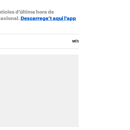
otícies d’última hora de
nacional.
Descarrega’t aquí l’app
MÉS