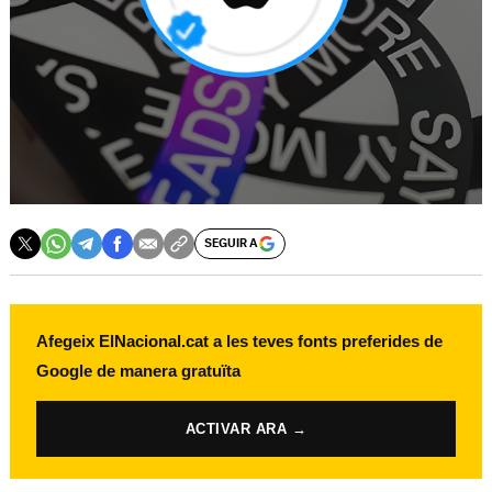
SEGUIR A
Afegeix ElNacional.cat a les teves fonts preferides de
Google de manera gratuïta
ACTIVAR ARA →