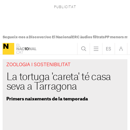
Segueix-nos a Discover
Joc El Nacional
ERC àudios filtrats
PP menors mi
ZOOLOGIA I SOSTENIBILITAT
La tortuga 'careta' té casa
seva a Tarragona
Primers naixements de la temporada