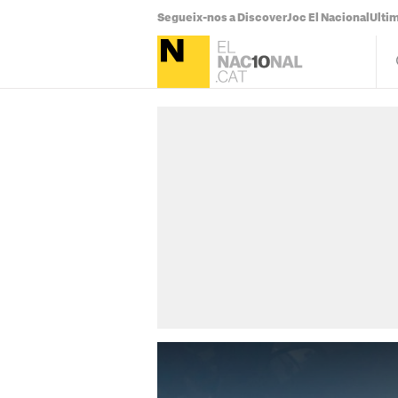
Segueix-nos a Discover
Joc El Nacional
Ultim