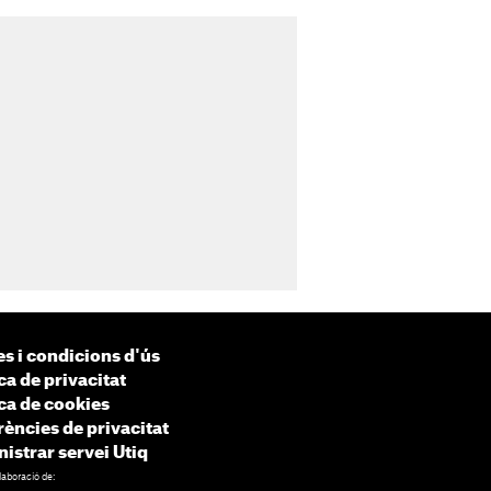
s i condicions d'ús
ca de privacitat
ica de cookies
rències de privacitat
istrar servei Utiq
laboració de: