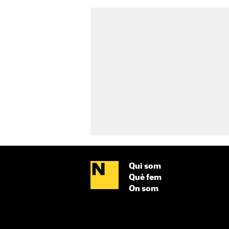
Qui som
Què fem
On som