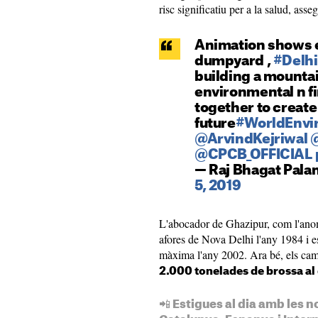
risc significatiu per a la salud, ass
Animation shows e
dumpyard ,
#Delhi
building a mounta
environmental n f
together to create
future
#WorldEnvi
@ArvindKejriwal
@CPCB_OFFICIAL
— Raj Bhagat Pala
5, 2019
L'abocador de Ghazipur, com l'anom
afores de Nova Delhi l'any 1984 i es
màxima l'any 2002. Ara bé, els cam
2.000 tonelades de brossa al 
📲 Estigues al dia amb les n