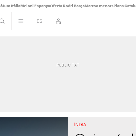
àtum Itàlia
Meloni Espanya
Oferta Rodri Barça
Marroc menors
Plans Catal
ÍNDIA