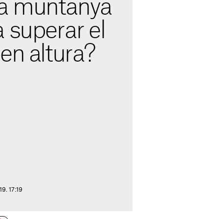
la muntanya
 superar el
en altura?
19. 17:19