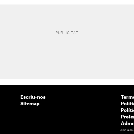
Escriu-nos
Terme
Sitemap
Políti
Polít
Prefe
Admin
Amb la col·