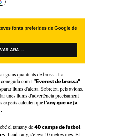
 teves fonts preferides de Google de
IVAR ARA →
 grans quantitats de brossa. La
, coneguda com l'
"Everest de brossa"
parar llums d'alerta. Sobretot, pels avions.
·lar unes llums d'advertència precisament
els experts calculen que
l'any que ve ja
.
rebé el tamany de
,
40 camps de futbol
. I cada any, s'eleva 10 metres més. El
es