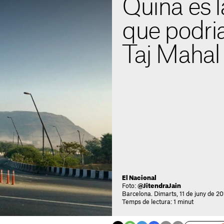
Quina és 
que podria
Taj Mahal 
El Nacional
Foto:
@JitendraJain
Barcelona. Dimarts, 11 de juny de 20
Temps de lectura: 1 minut