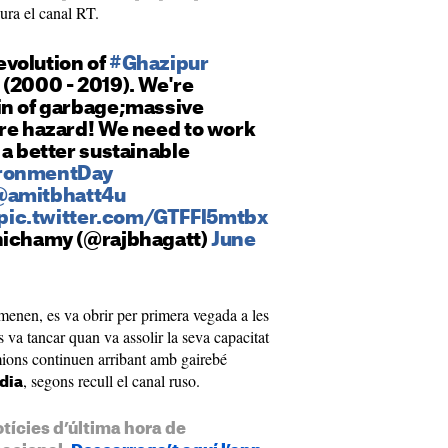
egura el canal RT.
volution of
#Ghazipur
(2000 - 2019). We're
in of garbage;massive
ire hazard! We need to work
 a better sustainable
ronmentDay
@amitbhatt4u
pic.twitter.com/GTFFl5mtbx
nichamy (@rajbhagatt)
June
enen, es va obrir per primera vegada a les
 va tancar quan va assolir la seva capacitat
ions continuen arribant amb gairebé
, segons recull el canal ruso.
dia
otícies d’última hora de