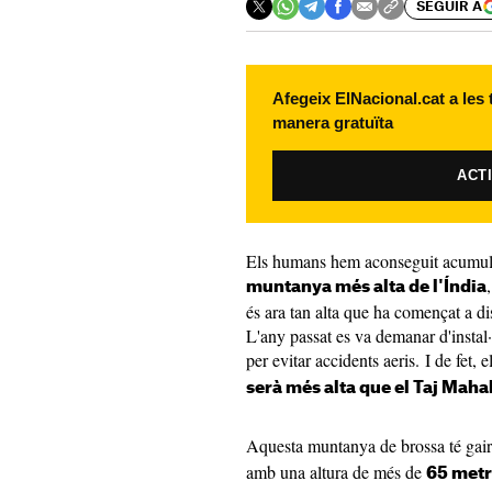
SEGUIR A
Afegeix ElNacional.cat a les
manera gratuïta
ACT
Els humans hem aconseguit acumular
muntanya més alta de l'Índia
és ara tan alta que ha començat a dis
L'any passat es va demanar d'instal
per evitar accidents aeris. I de fet, 
serà més alta que el Taj Mahal
Aquesta muntanya de brossa té gai
amb una altura de més de
65 metr